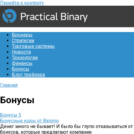
Перейти к контенту
Брокеры
Стратегии
Торговые системы
Новости
Технологии
Финансы
Бонусы
Блог трейдера
Главная
Бонусы
Бонусы
5
Бонусные коды от Binomo
Денег много не бывает! И было бы глупо отказываться от
бонусов, которые предлагают компании