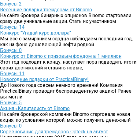
Бонусы
2
Весенние подарки трейдерам от Binomo
На сайте брокера бинарных опционов Binomo стартовали
сразу две уникальные акции. Стать их участником
Бонусы
14
Конкурс "Угадай курс доллара"
Мы все с замиранием сердца наблюдаем последний год,
как на фоне дешевеющей нефти родной
Бонусы
0
Конкурс от Binomo с призовым фондом в 1 миллион
Этот год подходит к концу, наступает пора подводить итоги
своих достижений и ставить новые,
Бонусы
11
Новогодние подарки от PracticalBinary!
До Нового года совсем немного времени! Компания
PracticalBinary проводит беспрецедентную акцию! Ранее
вы могли
Бонусы
5
Акция «Капиталист» от Binomo
На сайте брокерской компании Binomo стартовала новая
акция, по условиям которой, можно получить денежный
Бонусы
0
Соревнование для трейдеров Opteck на август