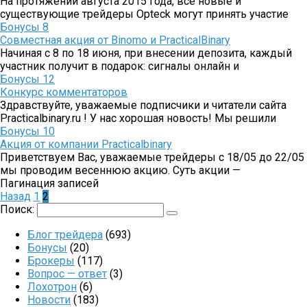
На протяжении августа 2015 года, все новые и
существующие трейдеры Opteck могут принять участие
Бонусы
8
Совместная акция от Binomo и PracticalBinary
Начиная с 8 по 18 июня, при внесении депозита, каждый
участник получит в подарок: сигналы онлайн и
Бонусы
12
Конкурс комментаторов
Здравствуйте, уважаемые подписчики и читатели сайта
Practicalbinary.ru ! У нас хорошая новость! Мы решили
Бонусы
10
Акция от компании Practicalbinary
Приветствуем Вас, уважаемые трейдеры с 18/05 до 22/05
мы проводим весеннюю акцию. Суть акции —
Пагинация записей
Назад
1
2
Поиск:
Блог трейдера
(693)
Бонусы
(20)
Брокеры
(117)
Вопрос — ответ
(3)
Лохотрон
(6)
Новости
(183)