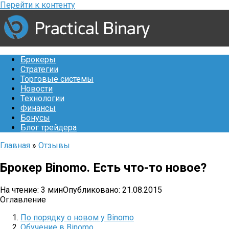
Перейти к контенту
Брокеры
Стратегии
Торговые системы
Новости
Технологии
Финансы
Бонусы
Блог трейдера
Главная
»
Отзывы
Брокер Binomo. Есть что-то новое?
На чтение:
3 мин
Опубликовано:
21.08.2015
Оглавление
По порядку о новом у Binomo
Обучение в Binomo