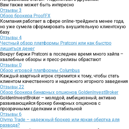
Вам также может быть интересно
Отзывы
3
Обзор брокера ProofFX
Компания работает в сфере online-трейдинга менее года,
но уже сумела сформировать внушительную клиентскую
базу.
Отзывы
4
Честный обзор платформы Pratconi или как быстро
лишиться денег
Вокруг биржи Pratconi в последнее время много хайпа –
хвалебные обзоры и пресс-релизы обрастают
Отзывы
0
Обзор игровой платформы Columbus
Каждый азартный игрок стремится к тому, чтобы стать
клиентом качественного и надежного игорного заведения
Отзывы
22
Обзор брокера бинарных опционов GoldenInvestBroker
GoldenInvestBroker – молодой, амбициозный, активно
развивающийся брокер бинарных опционов с
прозрачными сделками и стабильной
Отзывы
6
Olymp Trade – надежный брокер или яркая обертка для
развода?