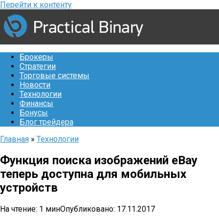
Перейти к контенту
Брокеры
Стратегии
Торговые системы
Новости
Технологии
Финансы
Бонусы
Блог трейдера
Главная
»
Технологии
Функция поиска изображений eBay
теперь доступна для мобильных
устройств
На чтение:
1 мин
Опубликовано:
17.11.2017