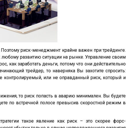
к. Поэтому риск-менеджмент крайне важен при трейдинге.
 к любому развитию ситуации на рынке. Управление своим
с, как заработать деньги, потому что они действительно
чинающий трейдер, то наверняка Вы захотите спросить:
 не контролируемый, или не оправданный риск, который и
вижения, то риск попасть в аварию минимален. Вы будете
едете по встречной полосе превысив скоростной режим в
тратегии такое явление как риск – это скорее форс-
несет убытки только в случае непредвиденного развития