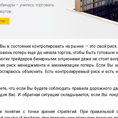
Вы в состоянии контролировать на рынке — это свой рис
овень потерь еще до начала торгов, чтобы быть готовым
огих трейдеров бинарными опционами даже не стоит вопро
ния риск менеджмента и минимизации потерь. Если Вы на
Постараюсь объяснить. Есть контролируемый риск и есть
аете, что если Вы будете соблюдать правила дорожного д
 для Вас. И обратная ситуация складывается, если Вы по
 понятие с точки зрения стратегий. При правильной с
й опытный трейдер, при правильном открытии позиции, по