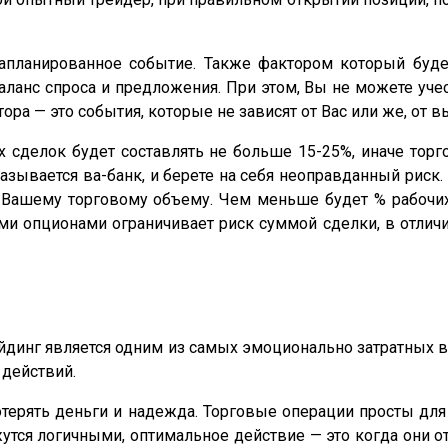
апланированное событие. Также фактором который буде
анс спроса и предложения. При этом, Вы не можете учест
ора — это события, которые не зависят от Вас или же, от 
делок будет составлять не больше 15-25%, иначе торго
азывается ва-банк, и берете на себя неоправданный риск.
Вашему торговому объему. Чем меньше будет % рабочих
ми опционами ограничивает риск суммой сделки, в отлич
ейдинг является одним из самых эмоционально затратных 
действий.
отерять деньги и надежда. Торговые операции просты для
утся логичными, оптимальное действие — это когда они о