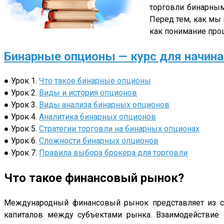
торговли бинарным
Перед тем, как мы
как понимание про
Бинарные опционы — курс для начин
● Урок 1.
Что такое бинарные опционы
● Урок 2.
Виды и история опционов
● Урок 3.
Виды анализа бинарных опционов
● Урок 4.
Аналитика бинарных опционов
● Урок 5.
Стратегии торговли на бинарных опционах
● Урок 6.
Сложности бинарных опционов
● Урок 7.
Правила выбора брокера для торговли
Что такое финансовый рынок?
Международный финансовый рынок представляет из се
капиталов между субъектами рынка. Взаимодействие