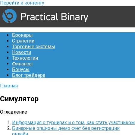
Перейти к контенту
Брокеры
Стратегии
Торговые системы
Новости
Технологии
Финансы
Бонусы
Блог трейдера
Главная
Симулятор
Оглавление
Информация о турнирах и о том, как стать участником
Бинарные опционы демо счет без регистрации
онлайн