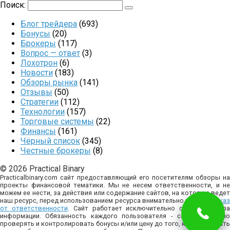
Поиск:
Блог трейдера
(693)
Бонусы
(20)
Брокеры
(117)
Вопрос — ответ
(3)
Лохотрон
(6)
Новости
(183)
Обзоры рынка
(141)
Отзывы
(50)
Стратегии
(112)
Технологии
(157)
Торговые системы
(22)
Финансы
(161)
Чёрный список
(345)
Честные брокеры
(8)
© 2026 Practical Binary
Practicalbinary.com сайт предоставляющий его посетителям обзоры на
проекты финансовой тематики. Мы не несем ответственности, и не
можем ее нести, за действия или содержание сайтов, на которые ведет
наш ресурс, перед использованием ресурса внимательно изучите
отказ
от ответственности
. Сайт работает исключительно с целью сбор
информации. Обязанность каждого пользователя - самостоятельно
проверять и контролировать бонусы и/или цену до того, как совершать