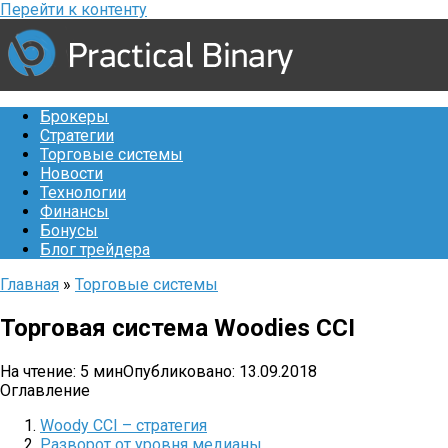
Перейти к контенту
Брокеры
Стратегии
Торговые системы
Новости
Технологии
Финансы
Бонусы
Блог трейдера
Главная
»
Торговые системы
Торговая система Woodies CCI
На чтение:
5 мин
Опубликовано:
13.09.2018
Оглавление
Woody CCI – стратегия
Разворот от уровня медианы