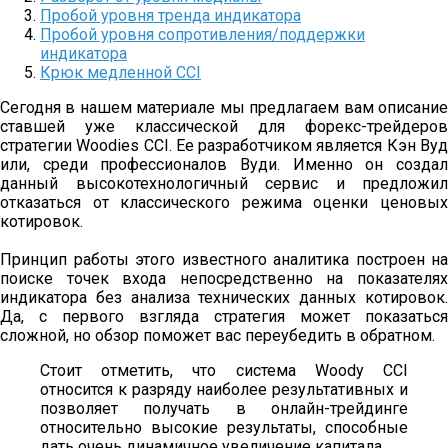
Пробой уровня тренда индикатора
Пробой уровня сопротивления/поддержки
индикатора
Крюк медленной CCI
Сегодня в нашем материале мы предлагаем вам описание
ставшей уже классической для форекс-трейдеров
стратегии Woodies CCI. Ее разработчиком является Кэн Вуд
или, среди профессионалов Вуди. Именно он создал
данный высокотехнологичный сервис и предложил
отказаться от классического режима оценки ценовых
котировок.
Принцип работы этого известного аналитика построен на
поиске точек входа непосредственно на показателях
индикатора без анализа технических данных котировок.
Да, с первого взгляда стратегия может показаться
сложной, но обзор поможет вас переубедить в обратном.
Стоит отметить, что система Woody CCI
относится к разряду наиболее результативных и
позволяет получать в онлайн-трейдинге
относительно высокие результаты, способные
дать очень динамичное увеличение капитала.