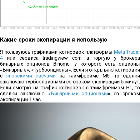
Какие сроки экспирации я использую
Я пользуюсь графиками котировок платформы
Meta Trade
4
или сервиса tradingview com, а торгую у брокера
бинарных опционов Binomo, у которого есть опционы
«Бинарные», «Турбоопционы». Если я открываю котировки
с
японскими свечами
на таймфрейме М5, то сделк
заключаю турбоопционами со сроком экспирации 5 минут.
Если смотрю на график котировок с таймфреймом Н1, то
сделки заключаю «
Бинарными опционами
» со сроко
экспирации 1 час.