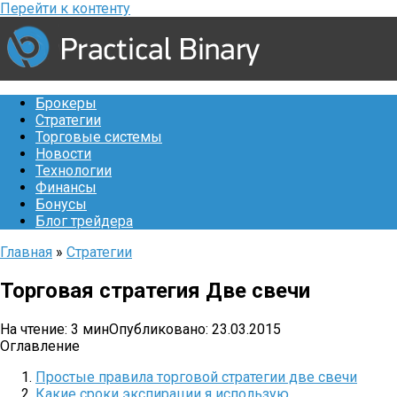
Перейти к контенту
Брокеры
Стратегии
Торговые системы
Новости
Технологии
Финансы
Бонусы
Блог трейдера
Главная
»
Стратегии
Торговая стратегия Две свечи
На чтение:
3 мин
Опубликовано:
23.03.2015
Оглавление
Простые правила торговой стратегии две свечи
Какие сроки экспирации я использую