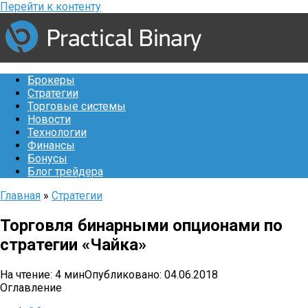
Перейти к контенту
Брокеры
Стратегии
Торговые системы
Новости
Технологии
Финансы
Бонусы
Блог трейдера
Главная
»
Стратегии
Торговля бинарными опционами по
стратегии «Чайка»
На чтение:
4 мин
Опубликовано:
04.06.2018
Оглавление