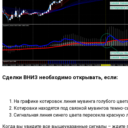
Сделки ВНИЗ необходимо открывать, если:
На графике котировок линия мувинга голубого цвет
Котировки находятся под связкой мувингов темно-с
Сигнальная линия синего цвета пересекла красную
Когда вы увидите все вышеуказанные сигналы – ждите п