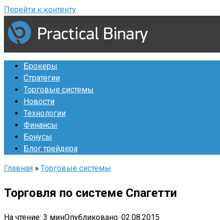
Перейти к контенту
Брокеры
Стратегии
Торговые системы
Новости
Технологии
Финансы
Бонусы
Блог трейдера
Главная
»
Торговые системы
Торговля по системе Спагетти
На чтение:
3 мин
Опубликовано:
02.08.2015