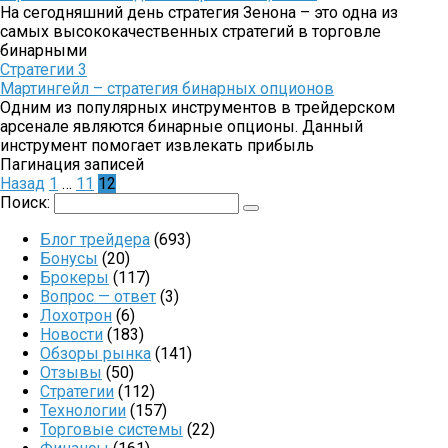
На сегодняшний день стратегия Зенона – это одна из
самых высококачественных стратегий в торговле
бинарными
Стратегии
3
Мартингейл – стратегия бинарных опционов
Одним из популярных инструментов в трейдерском
арсенале являются бинарные опционы. Данный
инструмент помогает извлекать прибыль
Пагинация записей
Назад
1
…
11
12
Поиск:
Блог трейдера
(693)
Бонусы
(20)
Брокеры
(117)
Вопрос — ответ
(3)
Лохотрон
(6)
Новости
(183)
Обзоры рынка
(141)
Отзывы
(50)
Стратегии
(112)
Технологии
(157)
Торговые системы
(22)