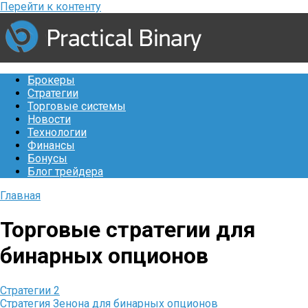
Перейти к контенту
Брокеры
Стратегии
Торговые системы
Новости
Технологии
Финансы
Бонусы
Блог трейдера
Главная
Торговые стратегии для
бинарных опционов
Стратегии
2
Стратегия Зенона для бинарных опционов