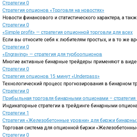
Стратегии
0
Стратегия опционов «Торговля на новостях»
Новости финансового и статистического характера, а т
Стратегии
0
«Simple profit» — стратегия опционной торговли для всех
Если вы относите себя к любителям простых, и в то же
Стратегии
0
«Engraving» — стратегия для турбоопционов
Многие активные бинарные трейдеры применяют в виде т
Стратегии
0
Стратегия опционов 15 минут «Underpass»
Технологический процесс прогнозирования в бинарном т
Стратегии
0
Прибыльная торговля бинарными опционами – стратегия 
Индикаторные стратегии в трейдинге бинарными опциона
Стратегии
1
Стратегия «Железобетонные уровни» для биржи бинарны
Торговая система для опционной биржи «Железобетонны
Стратегии
0