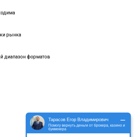
ходима
нки рынка
ий диапазон форматов
Тарасов Егор Владимирович
Помогу вернуть деньги от брокера, казино и
букмекера