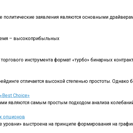
акже политические заявления являются основными драйвер
 время – высокоприбыльных
оргового инструмента формат «турбо» бинарных контракт
рейдинге отличается высокой степенью простоты. Однако 
«Best Choiсe»
ми являются самым простым подходом анализа колебаний
х опционов
е уровни» выстроена на принципе формирования на граф