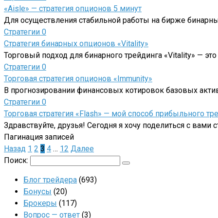
«Aisle» — стратегия опционов 5 минут
Для осуществления стабильной работы на бирже бинарны
Стратегии
0
Стратегия бинарных опционов «Vitality»
Торговый подход для бинарного трейдинга «Vitality» — эт
Стратегии
0
Торговая стратегия опционов «Immunity»
В прогнозировании финансовых котировок базовых акти
Стратегии
0
Торговая стратегия «Flash» — мой способ прибыльного тр
Здравствуйте, друзья! Сегодня я хочу поделиться с вами с
Пагинация записей
Назад
1
2
3
4
…
12
Далее
Поиск:
Блог трейдера
(693)
Бонусы
(20)
Брокеры
(117)
Вопрос — ответ
(3)