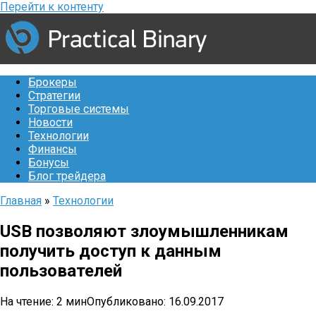
Перейти к контенту
Брокеры
Стратегии
Торговые системы
Новости
Технологии
Финансы
Бонусы
Блог трейдера
Главная
»
Технологии
USB позволяют злоумышленникам
получить доступ к данным
пользователей
На чтение:
2 мин
Опубликовано:
16.09.2017