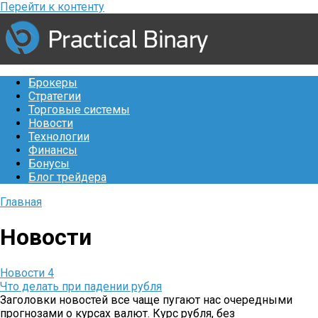
Перейти к контенту
Брокеры
Стратегии
Торговые системы
Новости
Технологии
Финансы
Бонусы
Блог трейдера
Главная
Новости
Новости
4
Что делать при падении рубля
Заголовки новостей все чаще пугают нас очередными
прогнозами о курсах валют. Курс рубля, без