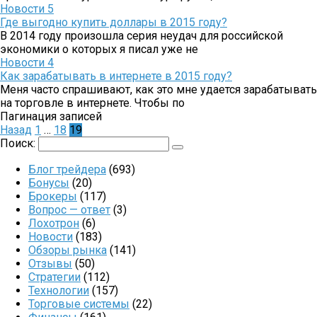
Новости
5
Где выгодно купить доллары в 2015 году?
В 2014 году произошла серия неудач для российской
экономики о которых я писал уже не
Новости
4
Как зарабатывать в интернете в 2015 году?
Меня часто спрашивают, как это мне удается зарабатывать
на торговле в интернете. Чтобы по
Пагинация записей
Назад
1
…
18
19
Поиск:
Блог трейдера
(693)
Бонусы
(20)
Брокеры
(117)
Вопрос — ответ
(3)
Лохотрон
(6)
Новости
(183)
Обзоры рынка
(141)
Отзывы
(50)
Стратегии
(112)
Технологии
(157)
Торговые системы
(22)