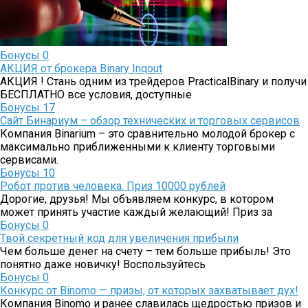
Бонусы
0
АКЦИЯ от брокера Binary Inqout
АКЦИЯ ! Стань одним из трейдеров PracticalBinary и получи
БЕСПЛАТНО все условия, доступные
Бонусы
17
Сайт Бинариум – обзор технических и торговых сервисов
Компания Binarium – это сравнительно молодой брокер с
максимально приближенными к клиенту торговыми
сервисами.
Бонусы
10
Робот против человека. Приз 10000 рублей
Дорогие, друзья! Мы объявляем конкурс, в котором
может принять участие каждый желающий! Приз за
Бонусы
0
Твой секретный код для увеличения прибыли
Чем больше денег на счету – тем больше прибыль! Это
понятно даже новичку! Воспользуйтесь
Бонусы
0
Конкурс от Binomo — призы, от которых захватывает дух!
Компания Binomo и ранее славилась щедростью призов и