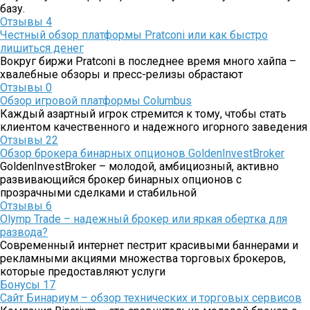
базу.
Отзывы
4
Честный обзор платформы Pratconi или как быстро
лишиться денег
Вокруг биржи Pratconi в последнее время много хайпа –
хвалебные обзоры и пресс-релизы обрастают
Отзывы
0
Обзор игровой платформы Columbus
Каждый азартный игрок стремится к тому, чтобы стать
клиентом качественного и надежного игорного заведения
Отзывы
22
Обзор брокера бинарных опционов GoldenInvestBroker
GoldenInvestBroker – молодой, амбициозный, активно
развивающийся брокер бинарных опционов с
прозрачными сделками и стабильной
Отзывы
6
Olymp Trade – надежный брокер или яркая обертка для
развода?
Современный интернет пестрит красивыми баннерами и
рекламными акциями множества торговых брокеров,
которые предоставляют услуги
Бонусы
17
Сайт Бинариум – обзор технических и торговых сервисов