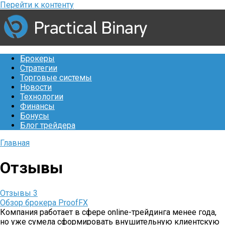
Перейти к контенту
Брокеры
Стратегии
Торговые системы
Новости
Технологии
Финансы
Бонусы
Блог трейдера
Главная
Отзывы
Отзывы
3
Обзор брокера ProofFX
Компания работает в сфере online-трейдинга менее года,
но уже сумела сформировать внушительную клиентскую