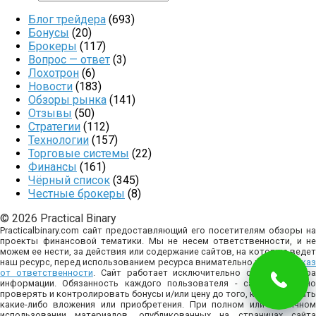
Блог трейдера
(693)
Бонусы
(20)
Брокеры
(117)
Вопрос — ответ
(3)
Лохотрон
(6)
Новости
(183)
Обзоры рынка
(141)
Отзывы
(50)
Стратегии
(112)
Технологии
(157)
Торговые системы
(22)
Финансы
(161)
Чёрный список
(345)
Честные брокеры
(8)
© 2026 Practical Binary
Practicalbinary.com сайт предоставляющий его посетителям обзоры на
проекты финансовой тематики. Мы не несем ответственности, и не
можем ее нести, за действия или содержание сайтов, на которые ведет
наш ресурс, перед использованием ресурса внимательно изучите
отказ
от ответственности
. Сайт работает исключительно с целью сбор
информации. Обязанность каждого пользователя - самостоятельно
проверять и контролировать бонусы и/или цену до того, как совершать
какие-либо вложения или приобретения. При полном или частичном
использовании материалов, опубликованных на страницах сайта