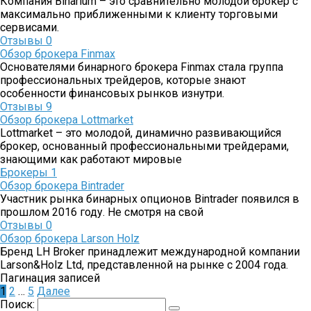
Компания Binarium – это сравнительно молодой брокер с
максимально приближенными к клиенту торговыми
сервисами.
Отзывы
0
Обзор брокера Finmax
Основателями бинарного брокера Finmax стала группа
профессиональных трейдеров, которые знают
особенности финансовых рынков изнутри.
Отзывы
9
Обзор брокера Lottmarket
Lottmarket – это молодой, динамично развивающийся
брокер, основанный профессиональными трейдерами,
знающими как работают мировые
Брокеры
1
Обзор брокера Bintrader
Участник рынка бинарных опционов Bintrader появился в
прошлом 2016 году. Не смотря на свой
Отзывы
0
Обзор брокера Larson Holz
Бренд LH Broker принадлежит международной компании
Larson&Holz Ltd, представленной на рынке с 2004 года.
Пагинация записей
1
2
…
5
Далее
Поиск: