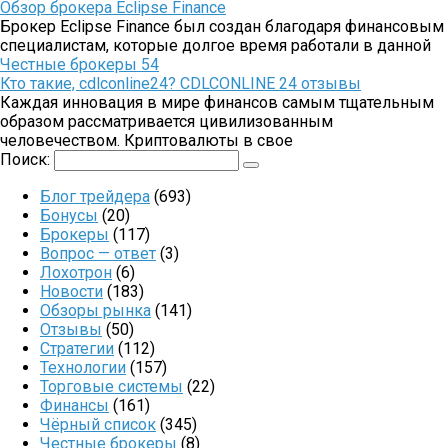
Обзор брокера Eclipse Finance
Брокер Eclipse Finance был создан благодаря финансовым
специалистам, которые долгое время работали в данной
Честные брокеры
54
Кто такие, cdlconline24? CDLCONLINE 24 отзывы
Каждая инновация в мире финансов самым тщательным
образом рассматривается цивилизованным
человечеством. Криптовалюты в свое
Поиск:
Блог трейдера
(693)
Бонусы
(20)
Брокеры
(117)
Вопрос — ответ
(3)
Лохотрон
(6)
Новости
(183)
Обзоры рынка
(141)
Отзывы
(50)
Стратегии
(112)
Технологии
(157)
Торговые системы
(22)
Финансы
(161)
Чёрный список
(345)
Честные брокеры
(8)