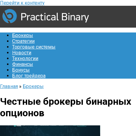
Перейти к контенту
Брокеры
Стратегии
Торговые системы
Новости
Технологии
Финансы
Бонусы
Блог трейдера
Главная
»
Брокеры
Честные брокеры бинарных
опционов