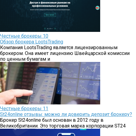
Честные брокеры
10
Обзор брокера LootsTrading
Компания LootsTrading является лицензированным
брокером. Она имеет лицензию Швейцарской комиссии
по ценным бумагам и
Честные брокеры
11
St24online отзывы: можно ли доверить депозит брокеру?
Брокер St24online был основан в 2012 году в
Великобритании. Это торговая марка корпорации ST24