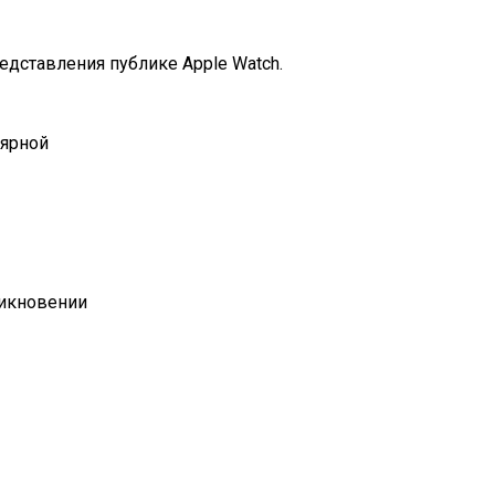
дставления публике Apple Watch.
лярной
никновении