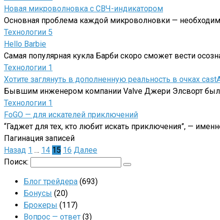
Новая микроволновка с СВЧ-индикатором
Основная проблема каждой микроволновки — необходимос
Технологии
5
Hello Barbie
Самая популярная кукла Барби скоро сможет вести осо
Технологии
1
Хотите заглянуть в дополненную реальность в очках cast
Бывшим инженером компании Valve Джери Элсворт была 
Технологии
1
FoGO — для искателей приключений
“Гаджет для тех, кто любит искать приключения”, — име
Пагинация записей
Назад
1
…
14
15
16
Далее
Поиск:
Блог трейдера
(693)
Бонусы
(20)
Брокеры
(117)
Вопрос — ответ
(3)