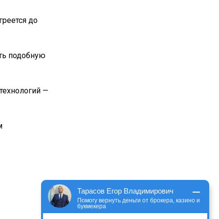
греется до
ть подобную
технологий —
м
Тарасов Егор Владимирович
Помогу вернуть деньги от брокера, казино и
букмекера