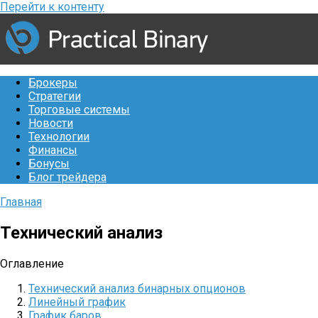
Перейти к контенту
Брокеры
Стратегии
Торговые системы
Новости
Технологии
Финансы
Бонусы
Блог трейдера
Главная
Технический анализ
Оглавление
Технический анализ бинарных опционов
Линейный график
График баров