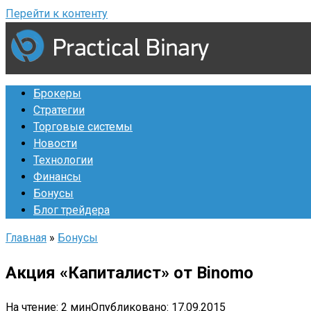
Перейти к контенту
Брокеры
Стратегии
Торговые системы
Новости
Технологии
Финансы
Бонусы
Блог трейдера
Главная
»
Бонусы
Акция «Капиталист» от Binomo
На чтение:
2 мин
Опубликовано:
17.09.2015