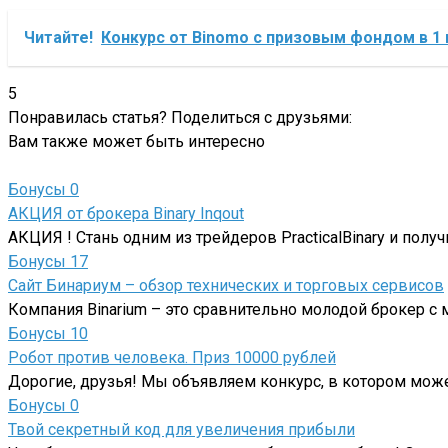
Читайте!
Конкурс от Binomo с призовым фондом в 1
5
Понравилась статья? Поделиться с друзьями:
Вам также может быть интересно
Бонусы
0
АКЦИЯ от брокера Binary Inqout
АКЦИЯ ! Стань одним из трейдеров PracticalBinary и пол
Бонусы
17
Сайт Бинариум – обзор технических и торговых сервисов
Компания Binarium – это сравнительно молодой брокер 
Бонусы
10
Робот против человека. Приз 10000 рублей
Дорогие, друзья! Мы объявляем конкурс, в котором мож
Бонусы
0
Твой секретный код для увеличения прибыли