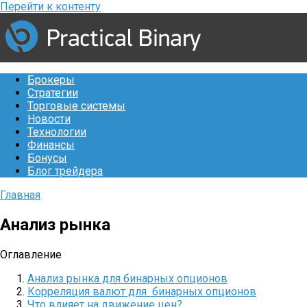
Перейти к контенту
Брокеры
Стратегии
Торговые системы
Новости
Технологии
Финансы
Бонусы
Блог трейдера
Главная
Анализ рынка
Оглавление
Анализ рынка для бинарных опционов
Корреляция валют для бинарных опционов
Что влияет на движение цен?