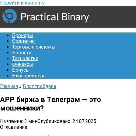
Перейти к контенту
Брокеры
Стратегии
Торговые системы
Новости
Технологии
Финансы
Бонусы
Блог трейдера
Главная
»
Блог трейдера
APP биржа в Телеграм — это
мошенники?
На чтение:
3 мин
Опубликовано:
24.07.2025
Оглавление