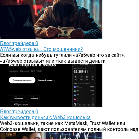
Блог трейдера
0
A7A5web отзывы. Это мошенники?
Если вы когда-нибудь гуглили «a7a5web что за сайт»,
«a7a5web отзывы» или «как вывести деньги
Блог трейдера
0
Как вывести деньги с Web3 кошелька
Web3-кошельки, такие как MetaMask, Trust Wallet или
Coinbase Wallet, дают пользователям полный контроль над