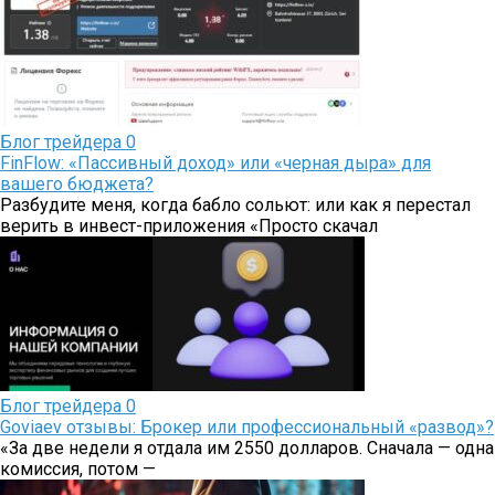
Блог трейдера
0
FinFlow: «Пассивный доход» или «черная дыра» для
вашего бюджета?
Разбудите меня, когда бабло сольют: или как я перестал
верить в инвест-приложения «Просто скачал
Блог трейдера
0
Goviaev отзывы: Брокер или профессиональный «развод»?
«За две недели я отдала им 2550 долларов. Сначала — одна
комиссия, потом —