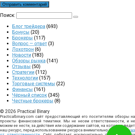
Поиск:
Блог трейдера
(693)
Бонусы
(20)
Брокеры
(117)
Вопрос — ответ
(3)
Лохотрон
(6)
Новости
(183)
Обзоры рынка
(141)
Отзывы
(50)
Стратегии
(112)
Технологии
(157)
Торговые системы
(22)
Финансы
(161)
Чёрный список
(345)
Честные брокеры
(8)
© 2026 Practical Binary
Practicalbinary.com сайт предоставляющий его посетителям обзоры на
проекты финансовой тематики. Мы не несем ответственности, и не
можем ее нести, за действия или содержание сайтов, на которые ведет
наш ресурс, перед использованием ресурса внимательно изучите
отказ
от ответственности
. Сайт работает исключительно с целью сбор