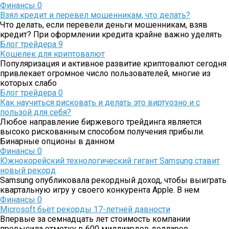
Финансы
0
Взял кредит и перевел мошенникам, что делать?
Что делать, если перевели деньги мошенникам, взяв
кредит? При оформлении кредита крайне важно уделять
Блог трейдера
9
Кошелек для криптовалют
Популяризация и активное развитие криптовалют сегодня
привлекает огромное число пользователей, многие из
которых слабо
Блог трейдера
0
Как научиться рисковать и делать это виртуозно и с
пользой для себя?
Любое направление биржевого трейдинга является
высоко рискованным способом получения прибыли.
Бинарные опционы в данном
Финансы
0
Южнокорейский технологический гигант Samsung ставит
новый рекорд
Samsung опубликовала рекордный доход, чтобы выиграть
квартальную игру у своего конкурента Apple. В нем
Финансы
0
Microsoft бьёт рекорды 17-летней давности
Впервые за семнадцать лет стоимость компании
превысила отметку в 600 миллиардов долларов.