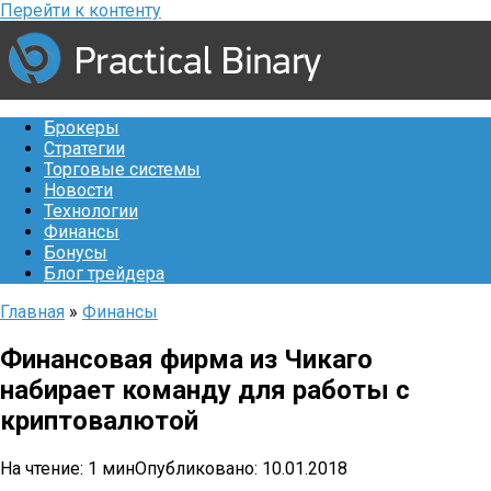
Перейти к контенту
Брокеры
Стратегии
Торговые системы
Новости
Технологии
Финансы
Бонусы
Блог трейдера
Главная
»
Финансы
Финансовая фирма из Чикаго
набирает команду для работы с
криптовалютой
На чтение:
1 мин
Опубликовано:
10.01.2018