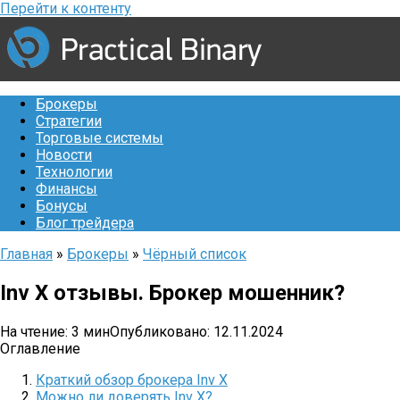
Перейти к контенту
Брокеры
Стратегии
Торговые системы
Новости
Технологии
Финансы
Бонусы
Блог трейдера
Главная
»
Брокеры
»
Чёрный список
Inv X отзывы. Брокер мошенник?
На чтение:
3 мин
Опубликовано:
12.11.2024
Оглавление
Краткий обзор брокера Inv X
Можно ли доверять Inv X?