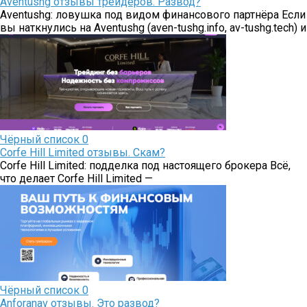
Aventushg отзывы трейдеров. Развод?
Aventushg: ловушка под видом финансового партнёра Если
вы наткнулись на Aventushg (aven-tushg.info, av-tushg.tech) и
Чёрный список
0
Corfe Hill Limited отзывы. Скам?
Corfe Hill Limited: подделка под настоящего брокера Всё,
что делает Corfe Hill Limited —
Чёрный список
0
Аnforanav отзывы. Это развод?