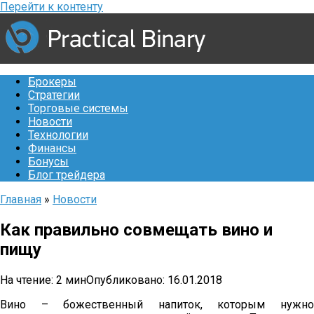
Перейти к контенту
Брокеры
Стратегии
Торговые системы
Новости
Технологии
Финансы
Бонусы
Блог трейдера
Главная
»
Новости
Как правильно совмещать вино и
пищу
На чтение:
2 мин
Опубликовано:
16.01.2018
Вино – божественный напиток, которым нужно