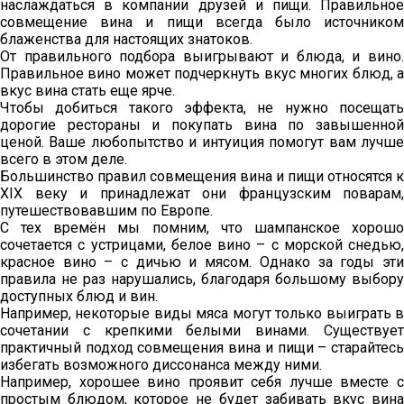
наслаждаться в компании друзей и пищи. Правильное
совмещение вина и пищи всегда было источником
блаженства для настоящих знатоков.
От правильного подбора выигрывают и блюда, и вино.
Правильное вино может подчеркнуть вкус многих блюд, а
вкус вина стать еще ярче.
Чтобы добиться такого эффекта, не нужно посещать
дорогие рестораны и покупать вина по завышенной
ценой. Ваше любопытство и интуиция помогут вам лучше
всего в этом деле.
Большинство правил совмещения вина и пищи относятся к
XIX веку и принадлежат они французским поварам,
путешествовавшим по Европе.
С тех времён мы помним, что шампанское хорошо
сочетается с устрицами, белое вино – с морской снедью,
красное вино – с дичью и мясом. Однако за годы эти
правила не раз нарушались, благодаря большому выбору
доступных блюд и вин.
Например, некоторые виды мяса могут только выиграть в
сочетании с крепкими белыми винами. Существует
практичный подход совмещения вина и пищи – старайтесь
избегать возможного диссонанса между ними.
Например, хорошее вино проявит себя лучше вместе с
простым блюдом, которое не будет забивать вкус вина