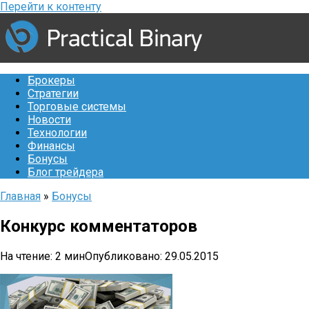
Перейти к контенту
Брокеры
Стратегии
Торговые системы
Новости
Технологии
Финансы
Бонусы
Блог трейдера
Главная
»
Бонусы
Конкурс комментаторов
На чтение:
2 мин
Опубликовано:
29.05.2015