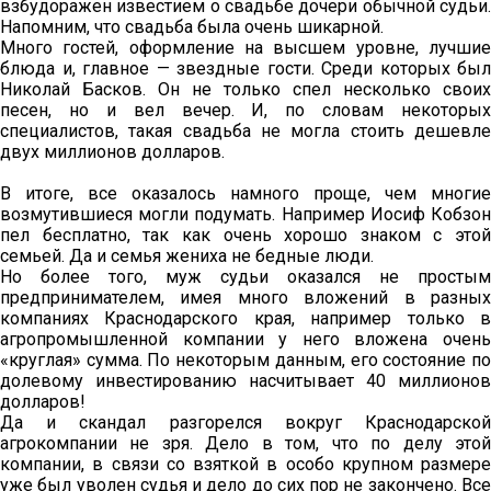
взбудоражен известием о свадьбе дочери обычной судьи.
Напомним, что свадьба была очень шикарной.
Много гостей, оформление на высшем уровне, лучшие
блюда и, главное — звездные гости. Среди которых был
Николай Басков. Он не только спел несколько своих
песен, но и вел вечер. И, по словам некоторых
специалистов, такая свадьба не могла стоить дешевле
двух миллионов долларов.
В итоге, все оказалось намного проще, чем многие
возмутившиеся могли подумать. Например Иосиф Кобзон
пел бесплатно, так как очень хорошо знаком с этой
семьей. Да и семья жениха не бедные люди.
Но более того, муж судьи оказался не простым
предпринимателем, имея много вложений в разных
компаниях Краснодарского края, например только в
агропромышленной компании у него вложена очень
«круглая» сумма. По некоторым данным, его состояние по
долевому инвестированию насчитывает 40 миллионов
долларов!
Да и скандал разгорелся вокруг Краснодарской
агрокомпании не зря. Дело в том, что по делу этой
компании, в связи со взяткой в особо крупном размере
уже был уволен судья и дело до сих пор не закончено. Все