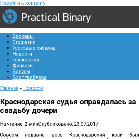
Перейти к контенту
Брокеры
Стратегии
Торговые системы
Новости
Технологии
Финансы
Бонусы
Блог трейдера
Главная
»
Новости
Краснодарская судья оправдалась за
свадьбу дочери
На чтение:
2 мин
Опубликовано:
23.07.2017
Совсем недавно весь Краснодарский край был