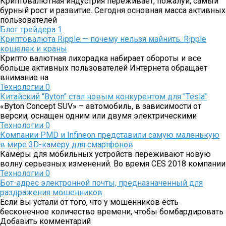
Криптовалютная индустрия переживает, пожалуй, самый
бурный рост и развитие. Сегодня основная масса активных
пользователей
Блог трейдера
1
Криптовалюта Ripple — почему нельзя майнить. Ripple
кошелек и краны
Крипто валютная лихорадка набирает обороты и все
больше активных пользователей Интернета обращает
внимание на
Технологии
0
Китайский "Byton" стал новым конкурентом для "Tesla"
«Byton Concept SUV» – автомобиль, в зависимости от
версии, оснащен одним или двумя электрическими
Технологии
0
Компании PMD и Infineon представили самую маленькую
в мире 3D-камеру для смартфонов
Камеры для мобильных устройств переживают новую
волну серьезных изменений. Во время CES 2018 компании
Технологии
0
Бот-адрес электронной почты, предназначенный для
раздражения мошенников
Если вы устали от того, что у мошенников есть
бесконечное количество времени, чтобы бомбардировать
Добавить комментарий