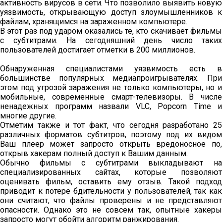
активность вирусов в сети. Что позволило выявить новую
уязвимость, открывающую доступ злоумышленников к
файлам, хранящимся на зараженном компьютере.
В этот раз под ударом оказались те, кто скачивает фильмы
с субтитрами. На сегодняшний день число таких
пользователей достигает отметки в 200 миллионов.
Обнаруженная специалистами уязвимость есть в
большинстве популярных медиапроигрывателях. При
этом под угрозой заражения не только компьютеры, но и
мобильные, современные смарт-телевизоры. В числе
ненадежных программ назвали VLC, Popcorn Time и
многие другие.
Отметим также и тот факт, что сегодня разработано 25
различных форматов субтитров, поэтому под их видом
Ваш плеер может запросто открыть вредоносное по,
открыв хакерам полный доступ к Вашим данным.
Обычно фильмы с субтитрами выкладывают на
специализированных сайтах, которые позволяют
оценивать фильм, оставить ему отзыв. Такой подход
приводит к потере бдительности у пользователей, так как
они считают, что файлы проверены и не представляют
опасности. Однако это не совсем так, опытные хакеры
запросто могут обойти алгоритм ранжирования.