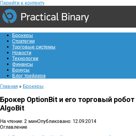
Перейти к контенту
Брокеры
Стратегии
Торговые системы
Новости
Технологии
Финансы
Бонусы
Блог трейдера
Главная
»
Брокеры
Брокер OptionBit и его торговый робот
AlgoBit
На чтение:
2 мин
Опубликовано:
12.09.2014
Оглавление