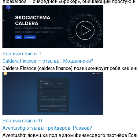
Xibaxardos — очередной «брокер», обещающий простую и
Чёрный список
1
Caldera Finance — отзывы. Мошенники?
Caldera Finance (caldera.finance) позиционирует себя ка
Чёрный список
0
Aventushg отзывы трейдеров. Развод?
Aventushg: ловушка под видом финансового партнёра Если в