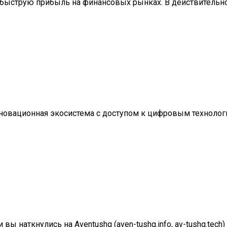
 быструю прибыль на финансовых рынках. В действительн
к инновационная экосистема с доступом к цифровым технолог
ы наткнулись на Aventushg (aven-tushg.info, av-tushg.tech)