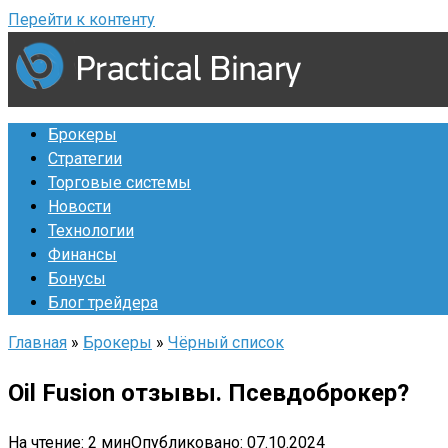
Перейти к контенту
Брокеры
Стратегии
Торговые системы
Новости
Технологии
Финансы
Бонусы
Блог трейдера
Главная
»
Брокеры
»
Чёрный список
Oil Fusion отзывы. Псевдоброкер?
На чтение:
2 мин
Опубликовано:
07.10.2024