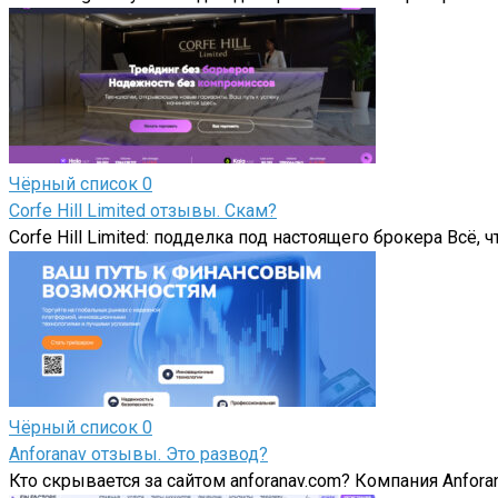
Чёрный список
0
Corfe Hill Limited отзывы. Скам?
Corfe Hill Limited: подделка под настоящего брокера Всё, чт
Чёрный список
0
Аnforanav отзывы. Это развод?
Кто скрывается за сайтом anforanav.com? Компания Аnforana