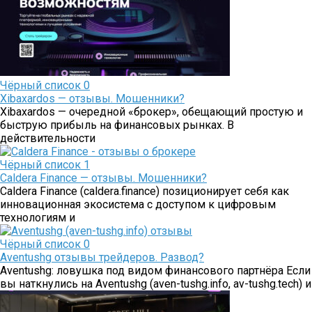
Чёрный список
0
Xibaxardos — отзывы. Мошенники?
Xibaxardos — очередной «брокер», обещающий простую и
быструю прибыль на финансовых рынках. В
действительности
Чёрный список
1
Caldera Finance — отзывы. Мошенники?
Caldera Finance (caldera.finance) позиционирует себя как
инновационная экосистема с доступом к цифровым
технологиям и
Чёрный список
0
Aventushg отзывы трейдеров. Развод?
Aventushg: ловушка под видом финансового партнёра Если
вы наткнулись на Aventushg (aven-tushg.info, av-tushg.tech) и