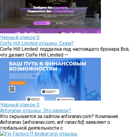
Чёрный список
0
Corfe Hill Limited отзывы. Скам?
Corfe Hill Limited: подделка под настоящего брокера Всё,
что делает Corfe Hill Limited —
Чёрный список
0
Аnforanav отзывы. Это развод?
Кто скрывается за сайтом anforanav.com? Компания
Аnforanav (anforanav.com, anf-ranav.ltd) заявляет о
глобальной деятельности с