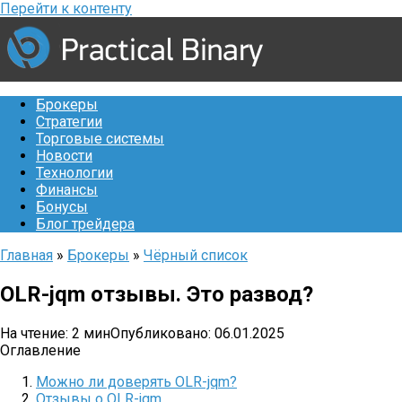
Перейти к контенту
Брокеры
Стратегии
Торговые системы
Новости
Технологии
Финансы
Бонусы
Блог трейдера
Главная
»
Брокеры
»
Чёрный список
OLR-jqm отзывы. Это развод?
На чтение:
2 мин
Опубликовано:
06.01.2025
Оглавление
Можно ли доверять OLR-jqm?
Отзывы о OLR-jqm