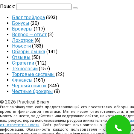
Поиск:
Блог трейдера
(693)
Бонусы
(20)
Брокеры
(117)
Вопрос — ответ
(3)
Лохотрон
(6)
Новости
(183)
Обзоры рынка
(141)
Отзывы
(50)
Стратегии
(112)
Технологии
(157)
Торговые системы
(22)
Финансы
(161)
Чёрный список
(345)
Честные брокеры
(8)
© 2026 Practical Binary
Practicalbinary.com сайт предоставляющий его посетителям обзоры на
проекты финансовой тематики. Мы не несем ответственности, и не
можем ее нести, за действия или содержание сайтов, на которые ведет
наш ресурс, перед использованием ресурса внимательно изучите
отказ
от ответственности
. Сайт работает исключительно с целью сбор
информации. Обязанность каждого пользователя - самостоятельно
проверять и контролировать бонусы и/или цену до того, как совершать