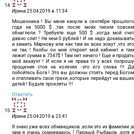
Ирина
25.04.2019 в 11:34
Мошенники ! Вы меня кинули в сентябре прошлого
года на 5000 $ ,так после моих писем совсем
обнаглели ? Требуете еще 500 $ ,когда мой счет
давно слит ! На нем 0 рублей ! И не надо доказывать
и хамить Маркову или как там их всех зовут ,что это
не так ! Якобы он мне откроет мой кабинет и там
лежит сумма в 7347$ ! Там нет ничего ! Еще и продать
мой аккаунт ! И если я не права то у всех попрошу
прощения стоя на коленях -это его слова !!! Да
побойтесь Бога ! Это вы должны стоять перед Богом
и отапливать свои грехи ,которые перейдут на ваших
детей ! Будьте прокляты !!!
Ответить
Ирина
25.04.2019 в 23:41
Я знаю уже всех обманщиков ,если это их фамилии ,в
чем я очень сомневаюсь ! Первый Рыбаков ,хотя и