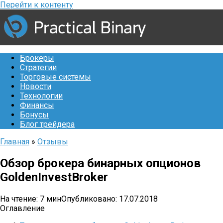
Перейти к контенту
Брокеры
Стратегии
Торговые системы
Новости
Технологии
Финансы
Бонусы
Блог трейдера
Главная
»
Отзывы
Обзор брокера бинарных опционов
GoldenInvestBroker
На чтение:
7 мин
Опубликовано:
17.07.2018
Оглавление