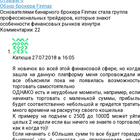
Отзывы
0
Обзор брокера Finmax
Основателями бинарного брокера Finmax стала группа
профессиональных трейдеров, которые знают
особенности финансовых рынков изнутри.
Комментарии: 22
Катюша
27.07.2018 в 16:05
Я новичок во всей этой финансовой сфере, но когда
зашла на данную платформу меня сопровождали и
все объясняли пока не появилась возможность
торговать самостоятельно
ОДНАКО есть и неудобные моменты, например, если
начинать торговать с маленькой суммы, прибыль
будет соответственно небольшой и придется тратить
много времени на раскрутку своего кошелька
К примеру на подъем с 250$ до 1000$ может уйти
целых 2 недели если вы ничего не знаете о торговле(
как я когда то)!
Если начинать с бОльших сумм то все будет гораздо
быстрее( что я никогда не практиковала из за