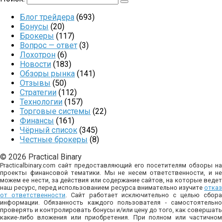
Блог трейдера
(693)
Бонусы
(20)
Брокеры
(117)
Вопрос — ответ
(3)
Лохотрон
(6)
Новости
(183)
Обзоры рынка
(141)
Отзывы
(50)
Стратегии
(112)
Технологии
(157)
Торговые системы
(22)
Финансы
(161)
Чёрный список
(345)
Честные брокеры
(8)
© 2026 Practical Binary
Practicalbinary.com сайт предоставляющий его посетителям обзоры на
проекты финансовой тематики. Мы не несем ответственности, и не
можем ее нести, за действия или содержание сайтов, на которые ведет
наш ресурс, перед использованием ресурса внимательно изучите
отказ
от ответственности
. Сайт работает исключительно с целью сбор
информации. Обязанность каждого пользователя - самостоятельно
проверять и контролировать бонусы и/или цену до того, как совершать
какие-либо вложения или приобретения. При полном или частичном