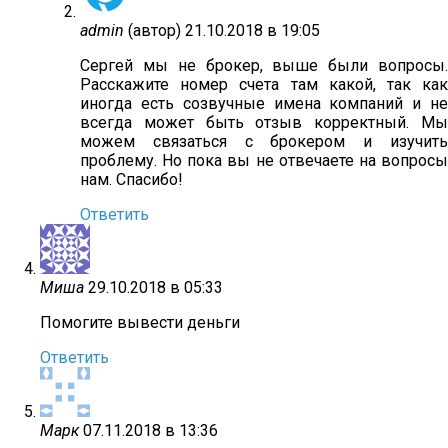
admin
(автор)
21.10.2018 в 19:05
Сергей мы не брокер, выше были вопросы.
Расскажите номер счета там какой, так как
иногда есть созвучные имена компаний и не
всегда может быть отзыв корректный. Мы
можем связаться с брокером и изучить
проблему. Но пока вы не отвечаете на вопросы
нам. Спасибо!
Ответить
Миша
29.10.2018 в 05:33
Помогите вывести деньги
Ответить
Марк
07.11.2018 в 13:36