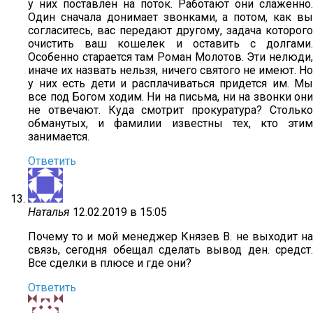
у них поставлен на поток. Работают они слаженно.
Один сначала донимает звонками, а потом, как вы
согласитесь, вас передают другому, задача которого
очистить ваш кошелек и оставить с долгами.
Особенно старается там Роман Молотов. Эти нелюди,
иначе их назвать нельзя, ничего святого не имеют. Но
у них есть дети и расплачиваться придется им. Мы
все под Богом ходим. Ни на письма, ни на звонки они
не отвечают. Куда смотрит прокуратура? Столько
обманутых, и фамилии известны тех, кто этим
занимается.
Ответить
Наталья
12.02.2019 в 15:05
Почему то и мой менеджер Князев В. не выходит на
связь, сегодня обещал сделать вывод ден. средст.
Все сделки в плюсе и где они?
Ответить