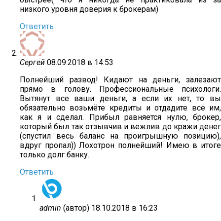
низкого уровня доверия к брокерам)
Ответить
Сергей
08.09.2018 в 14:53
Полнейший развод! Кидают на деньги, залезают
прямо в голову. Профессиональные психологи.
Вытянут все ваши деньги, а если их нет, то вы
обязательно возьмёте кредиты и отдадите всё им,
как я и сделал. Прибыл равняется нулю, брокер,
который был так отзывчив и вежлив до кражи денег
(спустил весь баланс на проигрышную позицию),
вдруг пропал)) Лохотрон полнейший! Имею в итоге
только долг банку.
Ответить
admin
(автор)
18.10.2018 в 16:23