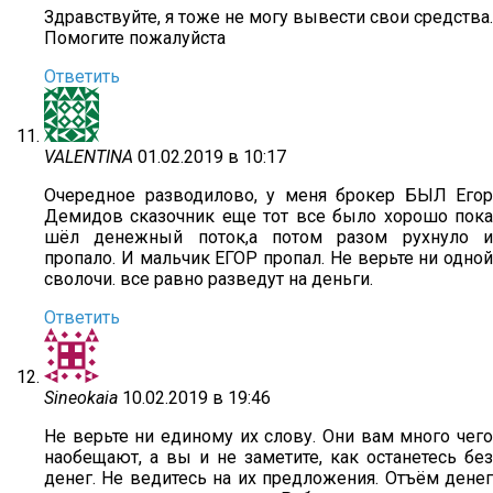
Здравствуйте, я тоже не могу вывести свои средства.
Помогите пожалуйста
Ответить
VALENTINA
01.02.2019 в 10:17
Очередное разводилово, у меня брокер БЫЛ Егор
Демидов сказочник еще тот все было хорошо пока
шёл денежный поток,а потом разом рухнуло и
пропало. И мальчик ЕГОР пропал. Не верьте ни одной
сволочи. все равно разведут на деньги.
Ответить
Sineokaia
10.02.2019 в 19:46
Не верьте ни единому их слову. Они вам много чего
наобещают, а вы и не заметите, как останетесь без
денег. Не ведитесь на их предложения. Отъём денег