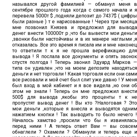
назывался другой фамилией — обманул меня в
сентябре прошлого года когда с самого начала и я
перевела 5000т $ ,подняли депозит до 7437$ ( цифры
были разные ) т е нарисованные ! Через три месяца
мне позвонил Князев и предложил для вывода
денег внести 100000т р ,что бы вывести мои деньги
,звонки были настойчивы и в их манере наглыми ,я
отказалась .Все это время я писала им и мне наконец
то ответили т к я не прошла верефикацию для
вывода ! Я послала все документы и опять звонок
спустя полгода ! Теперь звонил Эдуард Марков —
типа он удивлен ,что на моем депозите находяться
деньги и нет торговли ! Какая торговля если они сами
все рисовали и мой счет был слит уже давно ! У меня
был вход в мой кабинет и я все видела ,но они об
этом не знали ! Теперь он мне предложил внести
500$ для вывода ,якобы это проценты т к не
пропустят вывод денег ! Вы кто ?Налоговая ? Это
мои деньги ,которые я внесла и выводятся одним
нажатием кнопки ! Так выводить то было нечего !
Началось хамство ,просили что бы я извинялась
перед ними ! А теперь ответ Вам — вы совсем
обнаглели ? Охамели ? Обманули и теперь еще и