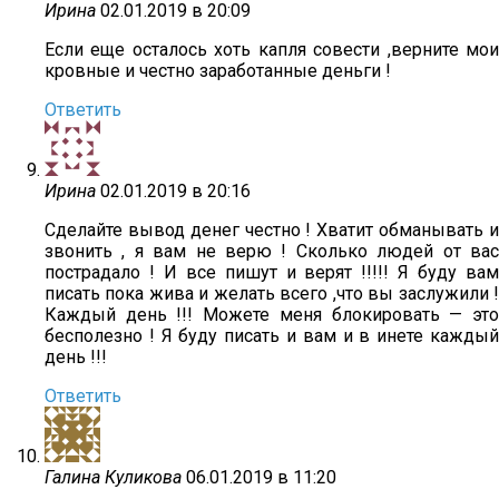
Ирина
02.01.2019 в 20:09
Если еще осталось хоть капля совести ,верните мои
кровные и честно заработанные деньги !
Ответить
Ирина
02.01.2019 в 20:16
Сделайте вывод денег честно ! Хватит обманывать и
звонить , я вам не верю ! Сколько людей от вас
пострадало ! И все пишут и верят !!!!! Я буду вам
писать пока жива и желать всего ,что вы заслужили !
Каждый день !!! Можете меня блокировать — это
бесполезно ! Я буду писать и вам и в инете каждый
день !!!
Ответить
Галина Куликова
06.01.2019 в 11:20