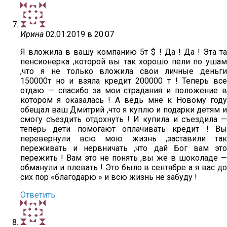
Ирина
02.01.2019 в 20:07
Я вложила в вашу компанию 5т $ ! Да ! Да ! Эта та
пенсионерка ,которой вы так хорошо пели по ушам
,что я не только вложила свои личные деньги
150000т но и взяла кредит 200000 т ! Теперь все
отдаю — спасибо за мои страдания и положение в
котором я оказалась ! А ведь мне к Новому году
обещал ваш Дмитрий ,что я куплю и подарки детям и
смогу съездить отдохнуть ! И купила и съездила —
теперь дети помогают оплачивать кредит ! Вы
перевернули всю мою жизнь ,заставили так
переживать и нервничать ,что дай Бог вам это
пережить ! Вам это не понять ,вы же в шоколаде —
обманули и плевать ! Это было в сентябре а я вас до
сих пор «благодарю » и всю жизнь не забуду !
Ответить