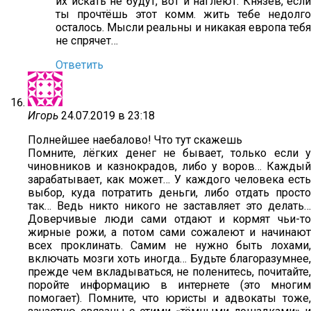
их искать не будут, вот и наглеют. Князев, если
ты прочтёшь этот комм. жить тебе недолго
осталось. Мысли реальны и никакая европа тебя
не спрячет…
Ответить
Игорь
24.07.2019 в 23:18
Полнейшее наебалово! Что тут скажешь
Помните, лёгких денег не бывает, только если у
чиновников и казнокрадов, либо у воров… Каждый
зарабатывает, как может… У каждого человека есть
выбор, куда потратить деньги, либо отдать просто
так… Ведь никто никого не заставляет это делать…
Доверчивые люди сами отдают и кормят чьи-то
жирные рожи, а потом сами сожалеют и начинают
всех проклинать. Самим не нужно быть лохами,
включать мозги хоть иногда… Будьте благоразумнее,
прежде чем вкладываться, не поленитесь, почитайте,
поройте информацию в интернете (это многим
помогает). Помните, что юристы и адвокаты тоже,