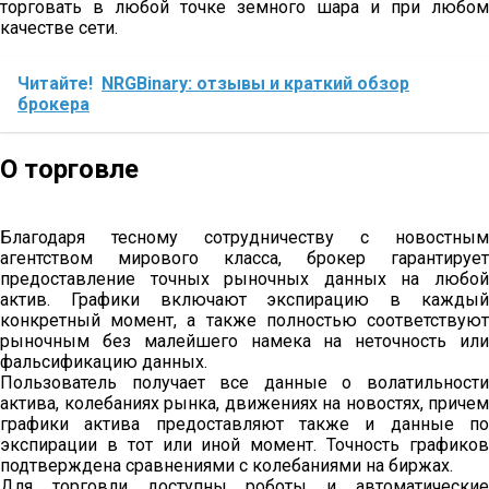
торговать в любой точке земного шара и при любом
качестве сети.
Читайте!
NRGBinary: отзывы и краткий обзор
брокера
О торговле
Благодаря тесному сотрудничеству с новостным
агентством мирового класса, брокер гарантирует
предоставление точных рыночных данных на любой
актив. Графики включают экспирацию в каждый
конкретный момент, а также полностью соответствуют
рыночным без малейшего намека на неточность или
фальсификацию данных.
Пользователь получает все данные о волатильности
актива, колебаниях рынка, движениях на новостях, причем
графики актива предоставляют также и данные по
экспирации в тот или иной момент. Точность графиков
подтверждена сравнениями с колебаниями на биржах.
Для торговли доступны роботы и автоматические