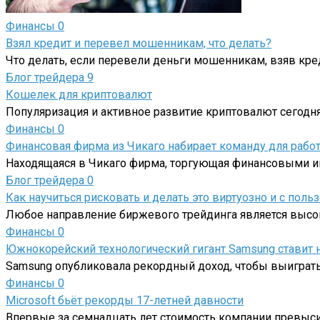
Финансы
0
Взял кредит и перевел мошенникам, что делать?
Что делать, если перевели деньги мошенникам, взяв кр
Блог трейдера
9
Кошелек для криптовалют
Популяризация и активное развитие криптовалют сегодня
Финансы
0
Финансовая фирма из Чикаго набирает команду для рабо
Находящаяся в Чикаго фирма, торгующая финансовыми ин
Блог трейдера
0
Как научиться рисковать и делать это виртуозно и с польз
Любое направление биржевого трейдинга является высо
Финансы
0
Южнокорейский технологический гигант Samsung ставит
Samsung опубликовала рекордный доход, чтобы выиграть 
Финансы
0
Microsoft бьёт рекорды 17-летней давности
Впервые за семнадцать лет стоимость компании превыси