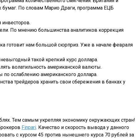
 программа количественного смягчения. Британия и
 бумаг. По словам Марио Драги, программа ЕЦБ
я инвесторов.
едели. По мнению большинства аналитиков
коррекция
ка готовит нам большой сюрприз. Уже в начале февраля
невыгодный такой крепкий курс доллара.
аблять волатильность американской валюты.
ы по ослаблению американского доллара.
ства трейдеров хранить свои сбережения в банках у
ублях. Тем самым укрепляя экономику окружающих стран!
 брокеров
Finpari
. Качество и скорость вывода у данного
ровать с курсом 45 против нынешнего курса 70 рублей за