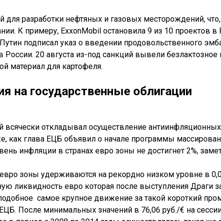
 для разработки нефтяных и газовых месторождений, что,
и. К примеру, ExxonMobil остановила 9 из 10 проектов в 
утин подписал указ о введении продовольственного эмбар
в России. 20 августа из-под санкций вывели безлактозное
ой материал для картофеля.
ия на государственные облигации
й всячески откладывал осуществление антиинфляционных 
е, как глава ЕЦБ объявил о начале программы массирован
овень инфляции в странах евро зоны не достигнет 2%, зам
евро зоны удерживаются на рекордно низком уровне в 0,05
ую ликвидность евро которая после выступления Драги за
з подобное самое крупное движение за такой короткий про
ЦБ. После минимальных значений в 76,06 руб./€ на сессии 