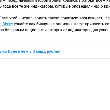
ым перед началом второй волны кризиса. Поэтому всем кт
15 года все те же индикаторы, которые оповещали нас о к
7 лет, чтобы использовать такую понятную возможность за
alBinary
узнайте как бинарные опционы могут приносить со
 по бинарным опционам и авторские индикаторы для успе
ию более чем в 3 млрд рублей