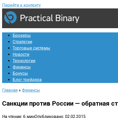
Перейти к контенту
Брокеры
Стратегии
Торговые системы
Новости
Технологии
Финансы
Бонусы
Блог трейдера
Главная
»
Финансы
Санкции против России — обратная с
На чтение:
6 мин
Опубликовано:
02.02.2015