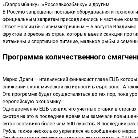
«Газпромбанку», «Россельхозбанку» и другим.
В Россию запрещены поставки оборудования и технологий
официальным запретам присоединились и частные компани
Ответ России был асимметричным — 6 августа Владимир П
фруктов и орехов из стран, которые ввели санкции проти
витамины и спортивное питание, мальков рыбы и семенн
Программа количественного смягчен
Марио Драги — итальянский финансист глава ЕЦБ которы
снижении экономической активности в евро зоне. А такж
Эта программа будет осуществляться до тех пор, пока ур
европейскую экономику.
Одновременно ЕЦБ заявил, что учетные ставки в странах 
смотря на это в последнее время мы замечали повышенн
суток составило более чем 500 пунктов. В последний ра
Рубль также несколько укрепился на сообщении о мерах Е