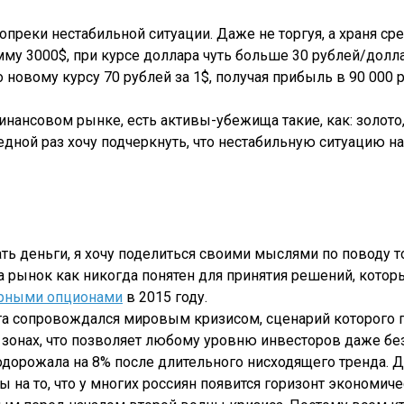
реки нестабильной ситуации. Даже не торгуя, а храня сре
му 3000$, при курсе доллара чуть больше 30 рублей/долла
 новому курсу 70 рублей за 1$, получая прибыль в 90 000
нансовом рынке, есть активы-убежища такие, как: золото,
редной раз хочу подчеркнуть, что нестабильную ситуацию
ть деньги, я хочу поделиться своими мыслями по поводу т
а рынок как никогда понятен для принятия решений, котор
арными опционами
в 2015 году.
та сопровождался мировым кризисом, сценарий которого п
зонах, что позволяет любому уровню инвесторов даже без
одорожала на 8% после длительного нисходящего тренда. 
на то, что у многих россиян появится горизонт экономиче