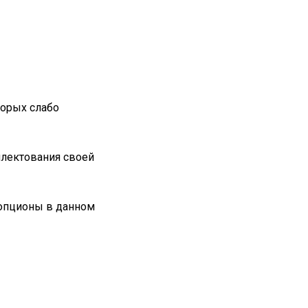
торых слабо
плектования своей
 опционы в данном