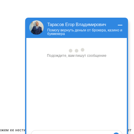
Тарасов Егор Владимирович
Помогу вернуть деньги от брокера, казино и
букмекера
Подождите, вам пишут сообщение
ожем ее нести, за действия или содержание сайтов, на которые ведет