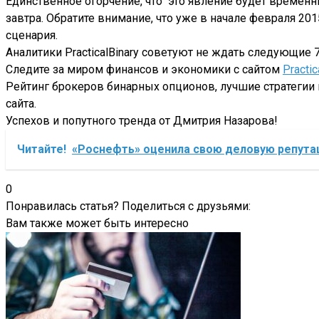
Единственное огорчение, что это явление будет временн
завтра. Обратите внимание, что уже в начале февраля 20
сценария.
Аналитики PracticalBinary советуют не ждать следующие 
Следите за миром финансов и экономики с сайтом
Practic
Рейтинг брокеров бинарных опционов, лучшие стратегии
сайта.
Успехов и попутного тренда от Дмитрия Назарова!
Читайте!
«Роснефть» оценила свою деловую репутац
0
Понравилась статья? Поделиться с друзьями:
Вам также может быть интересно