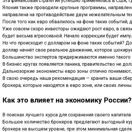
Эта финансовая стратегия успешно применялась в США, г
Япония также проводили крупные программы, направленн
направлена на противодействие двум нежелательным те
После того как евро обвалилось на фоне таких событий, 
Уже совсем скоро инвесторы ожидают рост евро, в связ
будет весьма агрессивной. Начало коррекции будет импу
Но что происходит с долларом на фоне таких событий? 
доллар начнёт свое реальное движение, которое шокируе
Большинство экспертов придерживаются именно такого 
В бизнес кругах появляется паника, правительство не до
Дальнозоркие экономисты евро зоны отлично понимают, 
В свою очередь наша рекомендация — хранить ваши сбер
брокера, которые находятся в евро зоне, или своих личных
Как это влияет на экономику России?
В поисках лучшего курса для сохранения своего капитал
Большое количество брокеров предлагают выгодный курс
брокера на высшем уровне, при этом минимальная сделка