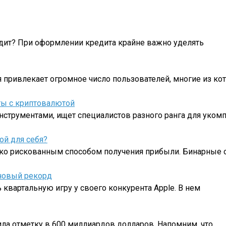
едит? При оформлении кредита крайне важно уделять
 привлекает огромное число пользователей, многие из ко
ты с криптовалютой
струментами, ищет специалистов разного ранга для уком
ой для себя?
ко рискованным способом получения прибыли. Бинарные
 новый рекорд
квартальную игру у своего конкурента Apple. В нем
ла отметку в 600 миллиардов долларов. Напомним, что