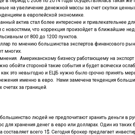
де в период с 2008 по 2014 годы осуществлялась такая же
ые на увеличение денежной массы за счет скупки ценных
нденциям в европейской экономике.
данный актив стал более интереснее и привлекательнее дл
и с новостями, что коррекция произойдет в ближайшие н
льсивным от 800 до 1200 пунктов.
Доллар по мнению большинства экспертов финансового рын
т многих.
мнения. Американскому бизнесу работающему на экспорт 
лжно обойти стороной такие события и будет всячески осл
как это невыгодно и ЕЦБ нужно было срочно принять мер
ежения именно в евро. Нами замечена тенденция большин
 счетах за границей.
а большинство людей не предпочитают хранить деньги в р
 для хранения денег в евро или долларах. Один из таких
 составляет всего 1$. Сегодня брокер предлагает инвести