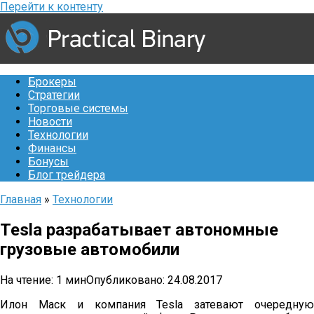
Перейти к контенту
Брокеры
Стратегии
Торговые системы
Новости
Технологии
Финансы
Бонусы
Блог трейдера
Главная
»
Технологии
Tesla разрабатывает автономные
грузовые автомобили
На чтение:
1 мин
Опубликовано:
24.08.2017
Илон Маск и компания Tesla затевают очередную