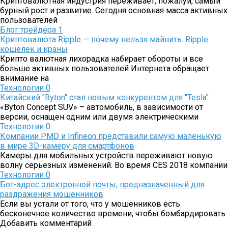
Криптовалютная индустрия переживает, пожалуй, самый
бурный рост и развитие. Сегодня основная масса активных
пользователей
Блог трейдера
1
Криптовалюта Ripple — почему нельзя майнить. Ripple
кошелек и краны
Крипто валютная лихорадка набирает обороты и все
больше активных пользователей Интернета обращает
внимание на
Технологии
0
Китайский "Byton" стал новым конкурентом для "Tesla"
«Byton Concept SUV» – автомобиль, в зависимости от
версии, оснащен одним или двумя электрическими
Технологии
0
Компании PMD и Infineon представили самую маленькую
в мире 3D-камеру для смартфонов
Камеры для мобильных устройств переживают новую
волну серьезных изменений. Во время CES 2018 компании
Технологии
0
Бот-адрес электронной почты, предназначенный для
раздражения мошенников
Если вы устали от того, что у мошенников есть
бесконечное количество времени, чтобы бомбардировать
Добавить комментарий