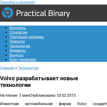
Перейти к контенту
Брокеры
Стратегии
Торговые системы
Новости
Технологии
Финансы
Бонусы
Блог трейдера
Главная
»
Технологии
Volvo разрабатывает новые
технологии
На чтение:
3 мин
Опубликовано:
03.02.2015
Известная автомобильная фирма Volvo создает