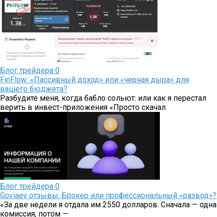
Блог трейдера
0
FinFlow: «Пассивный доход» или «черная дыра» для
вашего бюджета?
Разбудите меня, когда бабло сольют: или как я перестал
верить в инвест-приложения «Просто скачал
Блог трейдера
0
Goviaev отзывы: Брокер или профессиональный «развод»?
«За две недели я отдала им 2550 долларов. Сначала — одна
комиссия, потом —