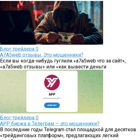
Блог трейдера
0
A7A5web отзывы. Это мошенники?
Если вы когда-нибудь гуглили «a7a5web что за сайт»,
«a7a5web отзывы» или «как вывести деньги
Блог трейдера
0
APP биржа в Телеграм — это мошенники?
В последние годы Telegram стал площадкой для десятков
«трейдинговых платформ», предлагающих лёгкий