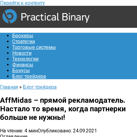
Перейти к контенту
Брокеры
Стратегии
Торговые системы
Новости
Технологии
Финансы
Бонусы
Блог трейдера
Главная
»
Блог трейдера
AffMidas – прямой рекламодатель.
Настало то время, когда партнерки
больше не нужны!
На чтение:
4 мин
Опубликовано:
24.09.2021
Оглавление