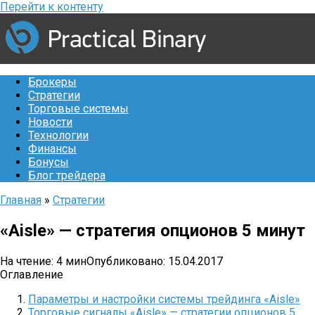
Перейти к контенту
Брокеры
Стратегии
Торговые системы
Новости
Технологии
Финансы
Бонусы
Блог трейдера
Главная
»
Стратегии
«Aisle» — стратегия опционов 5 минут
На чтение:
4 мин
Опубликовано:
15.04.2017
Оглавление
Параметры и настройки системы трейдинга «Aisle»
Торговые сигналы «Aisle» — стратегии опционов 5