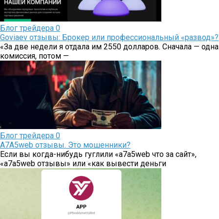
Блог трейдера
0
Goviaev отзывы: Брокер или профессиональный «развод»?
«За две недели я отдала им 2550 долларов. Сначала — одна
комиссия, потом —
Блог трейдера
0
A7A5web отзывы. Это мошенники?
Если вы когда-нибудь гуглили «a7a5web что за сайт»,
«a7a5web отзывы» или «как вывести деньги