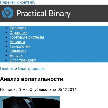
Перейти к контенту
Брокеры
Стратегии
Торговые системы
Новости
Технологии
Финансы
Бонусы
Блог трейдера
Главная
»
Блог трейдера
Анализ волатильности
На чтение:
3 мин
Опубликовано:
05.12.2014