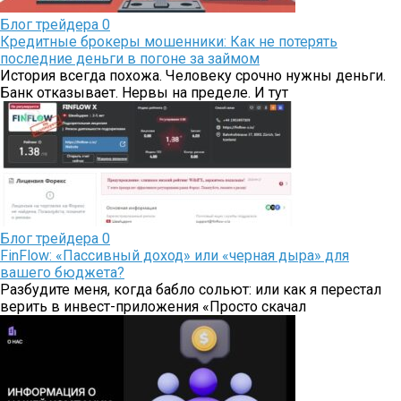
Блог трейдера
0
Кредитные брокеры мошенники: Как не потерять
последние деньги в погоне за займом
История всегда похожа. Человеку срочно нужны деньги.
Банк отказывает. Нервы на пределе. И тут
Блог трейдера
0
FinFlow: «Пассивный доход» или «черная дыра» для
вашего бюджета?
Разбудите меня, когда бабло сольют: или как я перестал
верить в инвест-приложения «Просто скачал