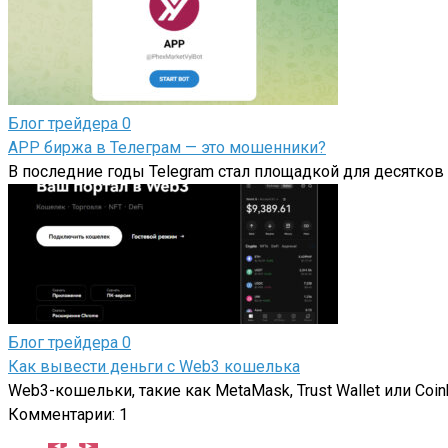
Блог трейдера
0
APP биржа в Телеграм — это мошенники?
В последние годы Telegram стал площадкой для десятков
Блог трейдера
0
Как вывести деньги с Web3 кошелька
Web3-кошельки, такие как MetaMask, Trust Wallet или Coi
Комментарии: 1