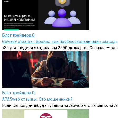
Блог трейдера
0
Goviaev отзывы: Брокер или профессиональный «развод»
«За две недели я отдала им 2550 долларов. Сначала — одн
Блог трейдера
0
A7A5web отзывы. Это мошенники?
Если вы когда-нибудь гуглили «a7a5web что за сайт», «a