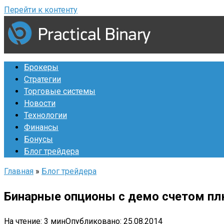
Перейти к контенту
Брокеры
Стратегии
Торговые системы
Новости
Технологии
Финансы
Бонусы
Блог трейдера
Главная
»
Блог трейдера
Бинарные опционы с демо счетом п
На чтение:
3 мин
Опубликовано:
25.08.2014