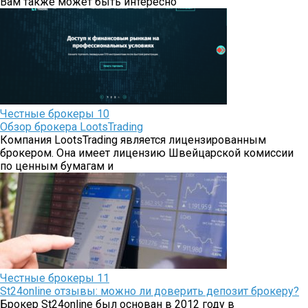
Вам также может быть интересно
Честные брокеры
10
Обзор брокера LootsTrading
Компания LootsTrading является лицензированным
брокером. Она имеет лицензию Швейцарской комиссии
по ценным бумагам и
Честные брокеры
11
St24online отзывы: можно ли доверить депозит брокеру?
Брокер St24online был основан в 2012 году в