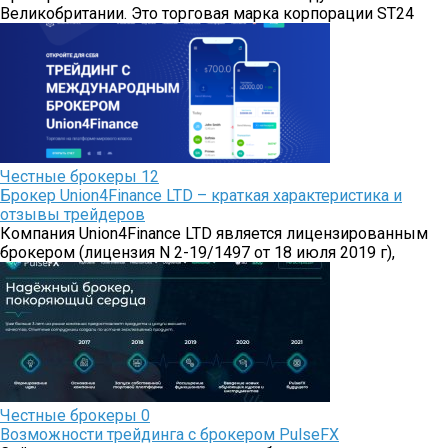
Великобритании. Это торговая марка корпорации ST24
Честные брокеры
12
Брокер Union4Finance LTD – краткая характеристика и
отзывы трейдеров
Компания Union4Finance LTD является лицензированным
брокером (лицензия N 2-19/1497 от 18 июля 2019 г),
Честные брокеры
0
Возможности трейдинга с брокером PulseFX