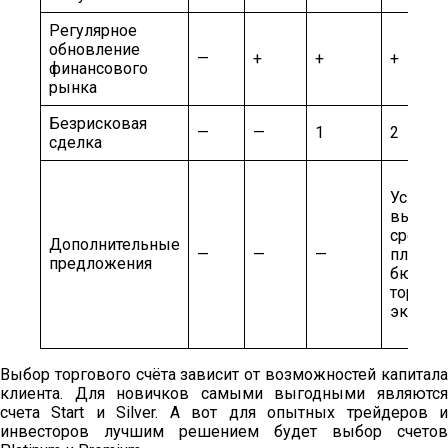
Регулярное
обновление
—
+
+
+
финансового
рынка
Безрисковая
—
—
1
2
сделка
Ускоре
вывод
средств
Дополнительные
—
—
—
планир
предложения
бюджет
торговл
экспер
Выбор торгового счёта зависит от возможностей капитала
клиента. Для новичков самыми выгодными являются
счета Start и Silver. А вот для опытных трейдеров и
инвесторов лучшим решением будет выбор счетов