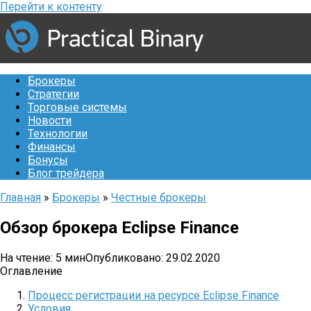
Перейти к контенту
Брокеры
Стратегии
Торговые системы
Новости
Технологии
Финансы
Бонусы
Блог трейдера
Главная
»
Брокеры
»
Честные брокеры
Обзор брокера Eclipse Finance
На чтение:
5 мин
Опубликовано:
29.02.2020
Оглавление
Процесс регистрации на ресурсе Eclipse Finance
Условия