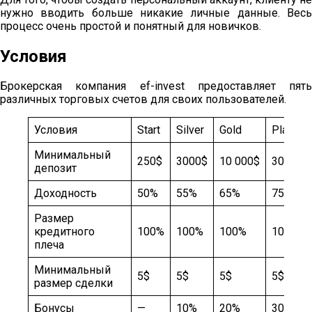
нужно вводить больше никакие личные данные. Весь
процесс очень простой и понятный для новичков.
Условия
Брокерская компания ef-invest предоставляет пять
различных торговых счетов для своих пользователей.
Условия
Start
Silver
Gold
Platinu
Минимальный
250$
3000$
10 000$
30 000$
депозит
Доходность
50%
55%
65%
75%
Размер
кредитного
100%
100%
100%
100%
плеча
Минимальный
5$
5$
5$
5$
размер сделки
Бонусы
—
10%
20%
30%