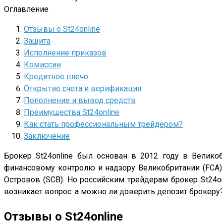
Оглавление
Отзывы о St24online
Защита
Исполнение приказов
Комиссии
Кредитное плечо
Открытие счета и верификация
Пополнение и вывод средств
Преимущества St24online
Как стать профессиональным трейдером?
Заключение
Брокер St24online был основан в 2012 году в Великобр
финансовому контролю и надзору Великобритании (FCA
Островов (SCB). Но российским трейдерам брокер St24o
возникает вопрос: а можно ли доверить депозит брокеру?
Отзывы о St24online