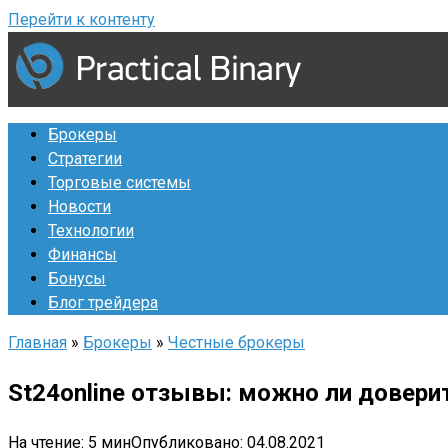
Перейти к контенту
Брокеры
Стратегии
Торговые системы
Новости
Технологии
Финансы
Бонусы
Блог трейдера
Главная
»
Брокеры
»
Честные брокеры
St24online отзывы: можно ли довери
На чтение:
5 мин
Опубликовано:
04.08.2021