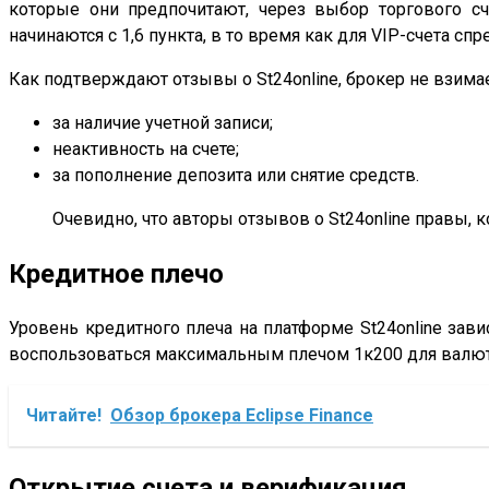
которые они предпочитают, через выбор торгового сче
начинаются с 1,6 пункта, в то время как для VIP-счета спре
Как подтверждают отзывы о St24online, брокер не взима
за наличие учетной записи;
неактивность на счете;
за пополнение депозита или снятие средств.
Очевидно, что авторы отзывов о St24online правы, 
Кредитное плечо
Уровень кредитного плеча на платформе St24online завис
воспользоваться максимальным плечом 1к200 для валютн
Читайте!
Обзор брокера Eclipse Finance
Открытие счета и верификация