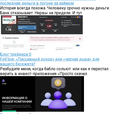
последние деньги в погоне за займом
История всегда похожа. Человеку срочно нужны деньги.
Банк отказывает. Нервы на пределе. И тут
Блог трейдера
0
FinFlow: «Пассивный доход» или «черная дыра» для
вашего бюджета?
Разбудите меня, когда бабло сольют: или как я перестал
верить в инвест-приложения «Просто скачал