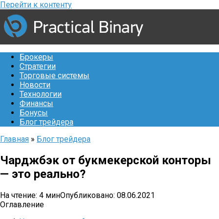
Перейти к контенту
Брокеры
Стратегии
Торговые системы
Новости
Технологии
Финансы
Бонусы
Блог трейдера
Главная
»
Блог трейдера
Чарджбэк от букмекерской конторы
— это реально?
На чтение:
4 мин
Опубликовано:
08.06.2021
Оглавление