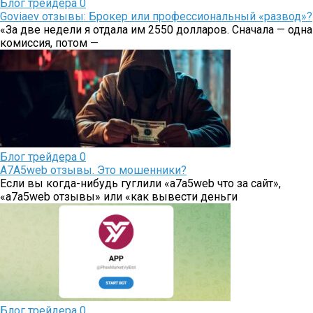
Блог трейдера
0
Goviaev отзывы: Брокер или профессиональный «развод»?
«За две недели я отдала им 2550 долларов. Сначала — одна
комиссия, потом —
Блог трейдера
0
A7A5web отзывы. Это мошенники?
Если вы когда-нибудь гуглили «a7a5web что за сайт»,
«a7a5web отзывы» или «как вывести деньги
Блог трейдера
0