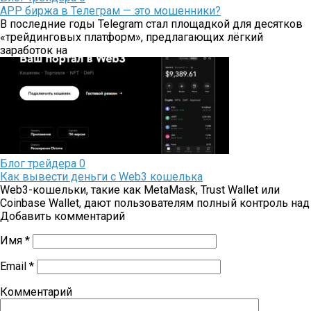
APP биржа в Телеграм — это мошенники?
В последние годы Telegram стал площадкой для десятков
«трейдинговых платформ», предлагающих лёгкий
заработок на
Блог трейдера
0
Как вывести деньги с Web3 кошелька
Web3-кошельки, такие как MetaMask, Trust Wallet или
Coinbase Wallet, дают пользователям полный контроль над
Добавить комментарий
Имя
*
Email
*
Комментарий