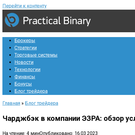
Перейти к контенту
Брокеры
Стратегии
Торговые системы
Новости
Технологии
Финансы
Бонусы
Блог трейдера
Главная
»
Блог трейдера
Чарджбэк в компании ЭЗРА: обзор ус
На чтение:
4 мин
Опубликовано:
16.03.2023