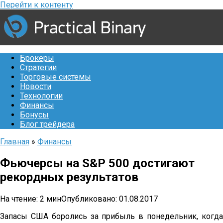
Перейти к контенту
Брокеры
Стратегии
Торговые системы
Новости
Технологии
Финансы
Бонусы
Блог трейдера
Главная
»
Финансы
Фьючерсы на S&P 500 достигают
рекордных результатов
На чтение:
2 мин
Опубликовано:
01.08.2017
Запасы США боролись за прибыль в понедельник, когда