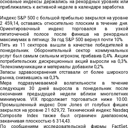
основные индексы держались на рекордных уровнях или
приближались к активной неделе в календаре заработка.
Индекс S&P 500 с большой прибылью закрылся на уровне
2 459,14, оставаясь относительно плоским в течение дня.
Ориентировочный индекс торговался в узкой
пятиточечной полосе после финиша на рекордных
максимумах в пятницу. За год S&P 500 вернул почти 10%.
Пять из 11 секторов вышли в качестве победителей в
понедельник. Оборонительный сектор коммунальных
услуг был самым сильным игроком, прибавив 0,4%. Акции
потребительских дискреционных акций выросли на 0,3%.
Телекоммуникации и материалы добавили 0,2%.
Запасы здравоохранения отставали от более широкого
рынка, снизившись на 0,3%.
Мера подразумеваемой волатильности в течение
следующих 30 дней выросла в понедельник после
окончания предыдущей недели вблизи многолетних
минимумов. VIX продолжает торговаться ниже 10.00.
Промышленный индекс Dow Jones от голубых фишек
закрылся на уровне 21 629,72. Технический индекс Nasdaq
Composite Index также был ограничен диапазоном,
заканчивая плоскостью 6 314,43.
По сообщениям исследовательской фирмы FactSet,