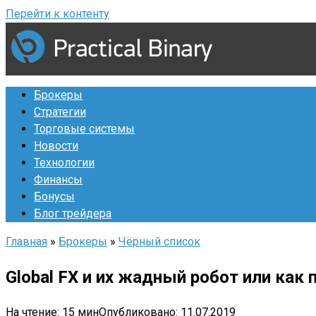
Перейти к контенту
Брокеры
Стратегии
Торговые системы
Новости
Технологии
Финансы
Бонусы
Блог трейдера
Главная
»
Брокеры
»
Чёрный список
Global FX и их жадный робот или как
На чтение:
15 мин
Опубликовано:
11.07.2019