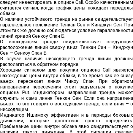
следует инвестировать в опцион Call. Особо качественным
считается сигнал, когда график цены покидает переделы
облака.
О наличии устойчивого тренда на рынке свидетельствует
параллельное положение Тенкан Сен и Кинджун Сен. При
этом так же должно соблюдаться условие параллельности
линий кривой Сенкоу Спан Б.
О восходящем тренде свидетельствует следующие
расположение линий сверху вниз: Тенкан Сен – Кинджун
Сен — Сенкоу Спан Б.
В случае наличия нисходящего тренда линии должны
располагаться в обратном порядке.
Хорошим сигналом для покупки опциона Call является
нахождение цены внутри облака, в то время как ее снизу
вверх пересекает линия Чикоу Спан. При обратном
направлении пересечения стоит задуматься о покупке
опциона Put. Индикатором направления тренда может
служить и сама линия Тенкан Сен. Если она направлена
вверх, то это говорит о восходящем тренде, если вниз – о
нисходящем.
Индикатор Ишимоку эффективен и в периоды боковых
движений, которые достаточно просто определить.
Пребывание цены внутри облака явно свидетельствует о
наличии такого движения. В этой ситуации следует