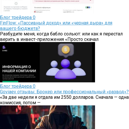
Блог трейдера
0
FinFlow: «Пассивный доход» или «черная дыра» для
вашего бюджета?
Разбудите меня, когда бабло сольют: или как я перестал
верить в инвест-приложения «Просто скачал
Блог трейдера
0
Goviaev отзывы: Брокер или профессиональный «развод»?
«За две недели я отдала им 2550 долларов. Сначала — одна
комиссия, потом —