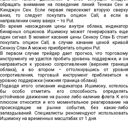
обращать внимание на поведение линий Тенкан Сен и
Кинджун Сен. Если первая пересекает вторую сверху
вниз, то следует покупать опцион Call, а если в
направлении снизу вверх – то Put.
Во время нахождения цены внутри облака, индикатор
бинарных опционов Ишимоку может генерировать еще
один сигнал. В момент касания цены Сенкоу Спан Б стоит
покупать опцион Call, в случае качание ценой кривой
Сенкоу Спан А можно приобретать опцион Put.
В первом случае трейдер дает прогноз, что торговому
инструменту не удастся пробить уровень поддержки, и он
направиться к уровню сопротивления (верхняя граница
облака), а во втором – оттолкнувшись от уровня
сопротивления, торговый инструмент приблизиться к
уровню поддержки (нижняя граница облака).
Подводя итого описания индикатора Ишимоку, хотелось
бы особо отметить его способность определять
устойчивое движение на рынке либо наличие флета. К его
плюсом относится и его моментальное реагирование на
происходящие на рынке события, без каких-либо
запаздываний. Специалисты рекомендуют использовать
Ишимоку на временных масштабах от 1 дня.