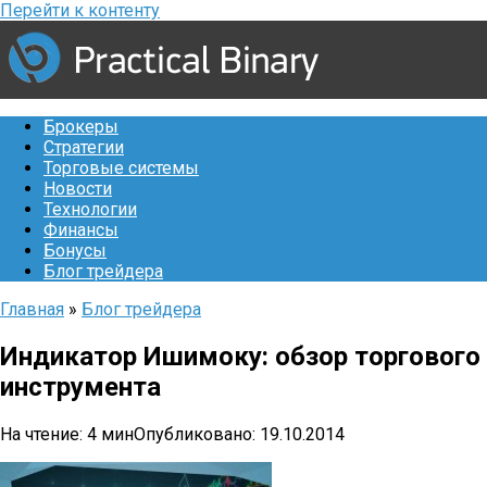
Перейти к контенту
Брокеры
Стратегии
Торговые системы
Новости
Технологии
Финансы
Бонусы
Блог трейдера
Главная
»
Блог трейдера
Индикатор Ишимоку: обзор торгового
инструмента
На чтение:
4 мин
Опубликовано:
19.10.2014