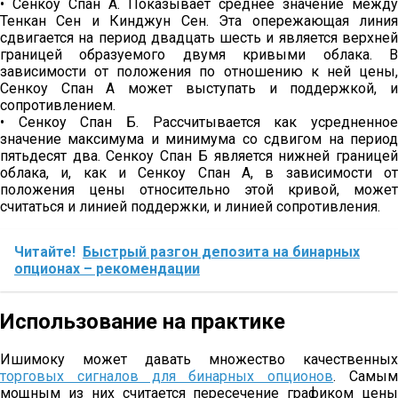
• Сенкоу Спан А. Показывает среднее значение между
Тенкан Сен и Кинджун Сен. Эта опережающая линия
сдвигается на период двадцать шесть и является верхней
границей образуемого двумя кривыми облака. В
зависимости от положения по отношению к ней цены,
Сенкоу Спан А может выступать и поддержкой, и
сопротивлением.
• Сенкоу Спан Б. Рассчитывается как усредненное
значение максимума и минимума со сдвигом на период
пятьдесят два. Сенкоу Спан Б является нижней границей
облака, и, как и Сенкоу Спан А, в зависимости от
положения цены относительно этой кривой, может
считаться и линией поддержки, и линией сопротивления.
Читайте!
Быстрый разгон депозита на бинарных
опционах – рекомендации
Использование на практике
Ишимоку может давать множество качественных
торговых сигналов для бинарных опционов
. Самы
мощным из них считается пересечение графиком цены