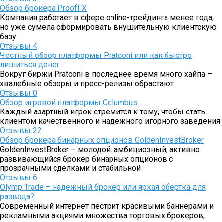
Обзор брокера ProofFX
Компания работает в сфере online-трейдинга менее года,
но уже сумела сформировать внушительную клиентскую
базу.
Отзывы
4
Честный обзор платформы Pratconi или как быстро
лишиться денег
Вокруг биржи Pratconi в последнее время много хайпа –
хвалебные обзоры и пресс-релизы обрастают
Отзывы
0
Обзор игровой платформы Columbus
Каждый азартный игрок стремится к тому, чтобы стать
клиентом качественного и надежного игорного заведения
Отзывы
22
Обзор брокера бинарных опционов GoldenInvestBroker
GoldenInvestBroker – молодой, амбициозный, активно
развивающийся брокер бинарных опционов с
прозрачными сделками и стабильной
Отзывы
6
Olymp Trade – надежный брокер или яркая обертка для
развода?
Современный интернет пестрит красивыми баннерами и
рекламными акциями множества торговых брокеров,