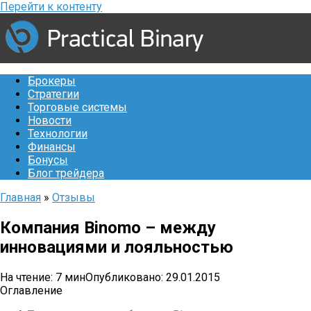
Перейти к контенту
Брокеры
Стратегии
Торговые системы
Новости
Технологии
Финансы
Бонусы
Блог трейдера
Главная
»
Отзывы
Компания Binomo – между
инновациями и лояльностью
На чтение:
7 мин
Опубликовано:
29.01.2015
Оглавление