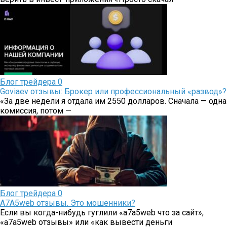
Блог трейдера
0
Goviaev отзывы: Брокер или профессиональный «развод»?
«За две недели я отдала им 2550 долларов. Сначала — одна
комиссия, потом —
Блог трейдера
0
A7A5web отзывы. Это мошенники?
Если вы когда-нибудь гуглили «a7a5web что за сайт»,
«a7a5web отзывы» или «как вывести деньги