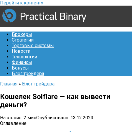
Перейти к контенту
Брокеры
Стратегии
Торговые системы
Новости
Технологии
Финансы
Бонусы
Блог трейдера
Главная
»
Блог трейдера
Кошелек Solflare — как вывести
деньги?
На чтение:
2 мин
Опубликовано:
13.12.2023
Оглавление