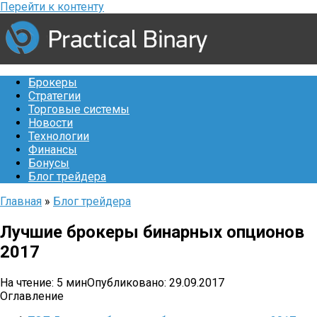
Перейти к контенту
Брокеры
Стратегии
Торговые системы
Новости
Технологии
Финансы
Бонусы
Блог трейдера
Главная
»
Блог трейдера
Лучшие брокеры бинарных опционов
2017
На чтение:
5 мин
Опубликовано:
29.09.2017
Оглавление