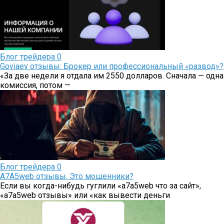
Блог трейдера
0
Goviaev отзывы: Брокер или профессиональный «развод»?
«За две недели я отдала им 2550 долларов. Сначала — одна
комиссия, потом —
Блог трейдера
0
A7A5web отзывы. Это мошенники?
Если вы когда-нибудь гуглили «a7a5web что за сайт»,
«a7a5web отзывы» или «как вывести деньги