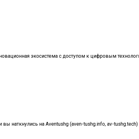
к инновационная экосистема с доступом к цифровым технолог
ы наткнулись на Aventushg (aven-tushg.info, av-tushg.tech)