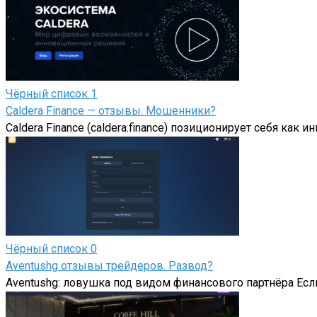
Чёрный список
1
Caldera Finance — отзывы. Мошенники?
Caldera Finance (caldera.finance) позиционирует себя ка
Чёрный список
0
Aventushg отзывы трейдеров. Развод?
Aventushg: ловушка под видом финансового партнёра Если в