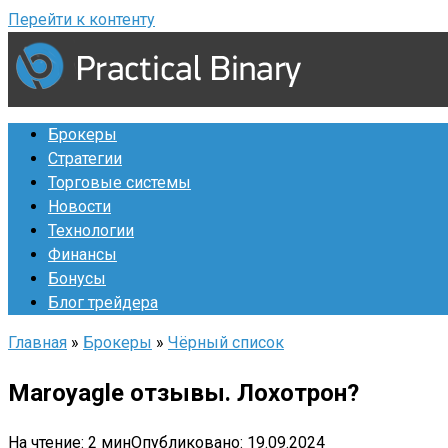
Перейти к контенту
Брокеры
Стратегии
Торговые системы
Новости
Технологии
Финансы
Бонусы
Блог трейдера
Главная
»
Брокеры
»
Чёрный список
Maroyagle отзывы. Лохотрон?
На чтение:
2 мин
Опубликовано:
19.09.2024