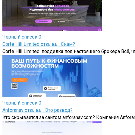
Чёрный список
0
Corfe Hill Limited отзывы. Скам?
Corfe Hill Limited: подделка под настоящего брокера Всё, чт
Чёрный список
0
Аnforanav отзывы. Это развод?
Кто скрывается за сайтом anforanav.com? Компания Аnforana