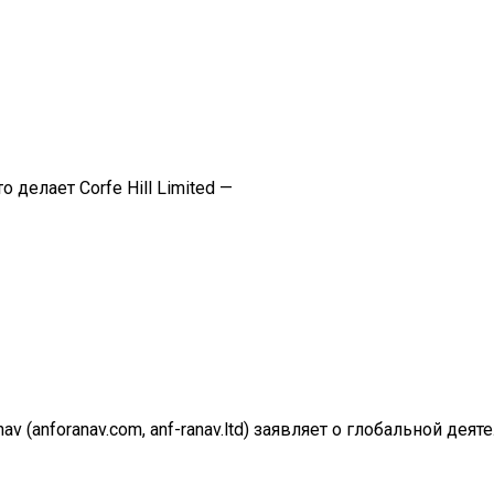
о делает Corfe Hill Limited —
v (anforanav.com, anf-ranav.ltd) заявляет о глобальной деят