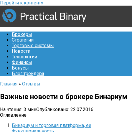
Перейти к контенту
Брокеры
Стратегии
Торговые системы
Новости
Технологии
Финансы
Бонусы
Блог трейдера
Главная
»
Отзывы
Важные новости о брокере Бинариум
На чтение:
3 мин
Опубликовано:
22.07.2016
Оглавление
Бинариум и торговая платформа, ее
функциональность