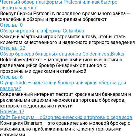
Честный обзор платформы Pratconi или как быстро
лишиться денег
Вокруг биржи Pratconi в последнее время много хайпа –
хвалебные обзоры и пресс-релизы обрастают
Отзывы
0
Обзор игровой платформы Columbus
Каждый азартный игрок стремится к тому, чтобы стать
клиентом качественного и надежного игорного заведения
Отзывы
22
Обзор брокера бинарных опционов GoldenInvestBroker
GoldenInvestBroker – молодой, амбициозный, активно
развивающийся брокер бинарных опционов с
прозрачными сделками и стабильной
Отзывы
6
Olymp Trade – надежный брокер или яркая обертка для
развода?
Современный интернет пестрит красивыми баннерами и
рекламными акциями множества торговых брокеров,
которые предоставляют услуги
Бонусы
17
Сайт Бинариум – обзор технических и торговых сервисов
Компания Binarium – это сравнительно молодой брокер с
максимально приближенными к клиенту торговыми
сервисами.