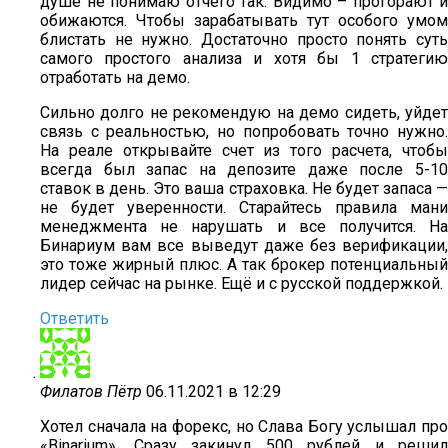
душе не понимаю отчего так. Видимо – прогорают и
обижаются. Чтобы зарабатывать тут особого умом
блистать не нужно. Достаточно просто понять суть
самого простого анализа и хотя бы 1 стратегию
отработать на демо.
Сильно долго не рекомендую на демо сидеть, уйдет
связь с реальностью, но попробовать точно нужно.
На реале открывайте счет из того расчета, чтобы
всегда был запас на депозите даже после 5-10
ставок в день. Это ваша страховка. Не будет запаса —
не будет уверенности. Старайтесь правила мани
менеджмента не нарушать и все получится. На
Бинариум вам все выведут даже без верификации,
это тоже жирный плюс. А так брокер потенциальный
лидер сейчас на рынке. Ещё и с русской поддержкой.
Ответить
Филатов Пётр
06.11.2021 в 12:29
Хотел сначала на форекс, но Слава Богу услышал про
«Binarium». Сразу закинул 500 рублей и решил