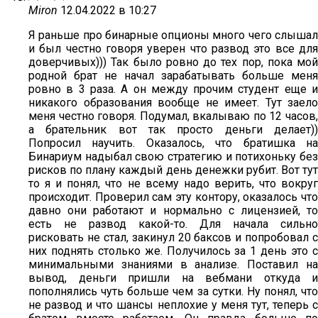
Miron
12.04.2022 в 10:27
Я раньше про бинарные опционы много чего слышал
и был честно говоря уверен что развод это все для
доверчивых))) Так было ровно до тех пор, пока мой
родной брат не начал зарабатывать больше меня
ровно в 3 раза. А он между прочим студент еще и
никакого образования вообще не имеет. Тут заело
меня честно говоря. Подумал, вкалываю по 12 часов,
а брательник вот так просто деньги делает))
Попросил научить. Оказалось, что братишка на
Бинариум надыбал свою стратегию и потихоньку без
рисков по плану каждый день денежки рубит. Вот тут
то я и понял, что не всему надо верить, что вокруг
происходит. Проверил сам эту контору, оказалось что
давно они работают и нормально с лицензией, то
есть не развод какой-то. Для начала сильно
рисковать не стал, закинул 20 баксов и попробовал с
них поднять столько же. Получилось за 1 день это с
минимальными знаниями в анализе. Поставил на
вывод, деньги пришли на вебмани откуда и
пополнялись чуть больше чем за сутки. Ну понял, что
не развод и что шансы неплохие у меня тут, теперь с