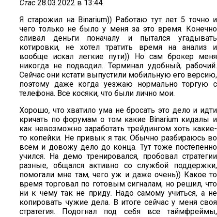
Стас
28.03.2022 в 13:44
Я старожил на Binarium)) Работаю тут лет 5 точно и
чего только не было у меня за это время. Конечно
сливал деньги поначалу и пытался угадывать
котировки, не хотел тратить время на анализ и
вообще искал легкие пути)) Но сам брокер меня
никогда не подводил. Терминал удобный, рабочий.
Сейчас они кстати выпустили мобильную его версию,
поэтому даже когда уезжаю нормально торгую с
телефона. Все косяки, что были лично мои.
Хорошо, что хватило ума не бросать это дело и идти
кричать по форумам о том какие Binarium кидалы и
как невозможно заработать трейдингом хоть какие-
то копейки. Не привык я так. Обычно разбираюсь во
всем и довожу дело до конца. Тут тоже постепенно
учился. На демо тренировался, пробовал стратегии
разные, общался активно со службой поддержки,
помогали мне там, чего уж и даже очень)) Какое то
время торговал по готовым сигналам, но решил, что
ни к чему так не приду. Надо самому учиться, а не
копировать чужие дела. В итоге сейчас у меня своя
стратегия. Подогнал под себя все таймфреймы,